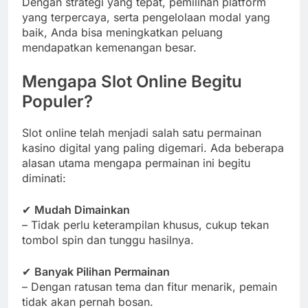
Dengan strategi yang tepat, pemilihan platform
yang terpercaya, serta pengelolaan modal yang
baik, Anda bisa meningkatkan peluang
mendapatkan kemenangan besar.
Mengapa Slot Online Begitu
Populer?
Slot online telah menjadi salah satu permainan
kasino digital yang paling digemari. Ada beberapa
alasan utama mengapa permainan ini begitu
diminati:
✔
Mudah Dimainkan
– Tidak perlu keterampilan khusus, cukup tekan
tombol spin dan tunggu hasilnya.
✔
Banyak Pilihan Permainan
– Dengan ratusan tema dan fitur menarik, pemain
tidak akan pernah bosan.