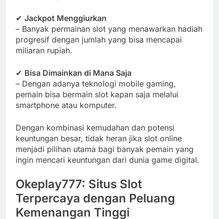
✔
Jackpot Menggiurkan
– Banyak permainan slot yang menawarkan hadiah
progresif dengan jumlah yang bisa mencapai
miliaran rupiah.
✔
Bisa Dimainkan di Mana Saja
– Dengan adanya teknologi mobile gaming,
pemain bisa bermain slot kapan saja melalui
smartphone atau komputer.
Dengan kombinasi kemudahan dan potensi
keuntungan besar, tidak heran jika slot online
menjadi pilihan utama bagi banyak pemain yang
ingin mencari keuntungan dari dunia game digital.
Okeplay777: Situs Slot
Terpercaya dengan Peluang
Kemenangan Tinggi