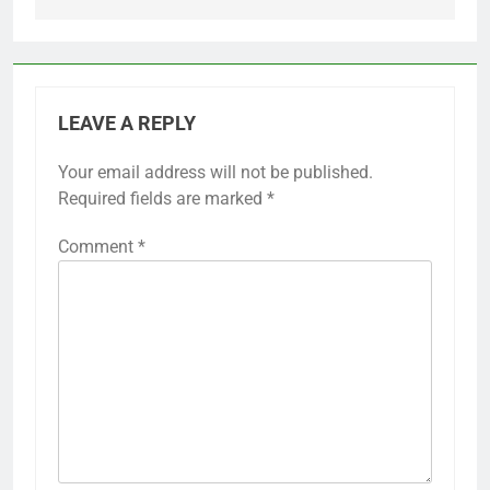
LEAVE A REPLY
Your email address will not be published.
Required fields are marked
*
Comment
*