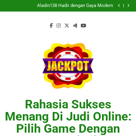
Okeplay777 Hadir dengan Nuansa Bersih
Skip
Aladin138 Hadir dengan Gaya Modern
to
Ruang Digital Kontemporer di Mantap168
Mantap168 Bawa Digital Makin Ringan
content
Okeplay777 Hadir dengan Nuansa Bersih
Aladin138 Hadir dengan Gaya Modern
Ruang Digital Kontemporer di Mantap168
Mantap168 Bawa Digital Makin Ringan
Rahasia Sukses
Menang Di Judi Online:
Pilih Game Dengan