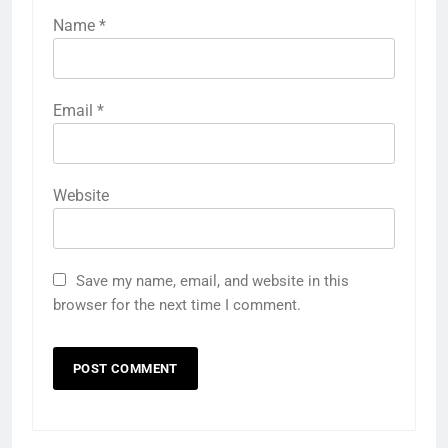
Name
*
Email
*
Website
Save my name, email, and website in this
browser for the next time I comment.