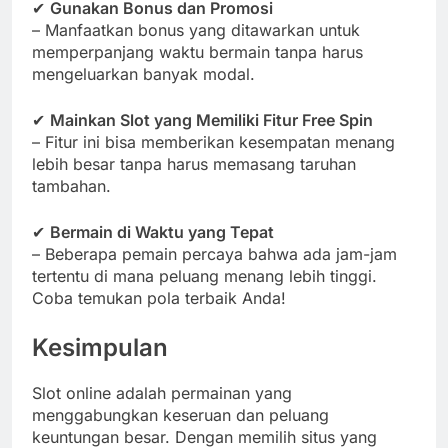
✔
Gunakan Bonus dan Promosi
– Manfaatkan bonus yang ditawarkan untuk
memperpanjang waktu bermain tanpa harus
mengeluarkan banyak modal.
✔
Mainkan Slot yang Memiliki Fitur Free Spin
– Fitur ini bisa memberikan kesempatan menang
lebih besar tanpa harus memasang taruhan
tambahan.
✔
Bermain di Waktu yang Tepat
– Beberapa pemain percaya bahwa ada jam-jam
tertentu di mana peluang menang lebih tinggi.
Coba temukan pola terbaik Anda!
Kesimpulan
Slot online adalah permainan yang
menggabungkan keseruan dan peluang
keuntungan besar. Dengan memilih situs yang