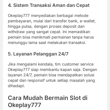
4.
Sistem Transaksi Aman dan Cepat
Okeplay777 menyediakan berbagai metode
pembayaran, mulai dari transfer bank, e-wallet,
hingga pulsa, dengan proses deposit dan
withdraw yang sangat cepat. Ini memastikan
pemain bisa menikmati permainan tanpa harus
menunggu lama saat melakukan transaksi.
5.
Layanan Pelanggan 24/7
Jika mengalami kendala, tim customer service
Okeplay777 siap membantu kapan saja. Dengan
layanan 24/7, pemain bisa mendapatkan solusi
cepat dan responsif untuk setiap masalah yang
dihadapi.
Cara Mudah Bermain Slot di
Okeplay777