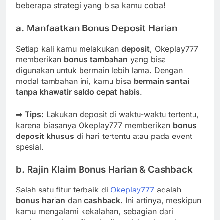
beberapa strategi yang bisa kamu coba!
a. Manfaatkan Bonus Deposit Harian
Setiap kali kamu melakukan
deposit
, Okeplay777
memberikan
bonus tambahan
yang bisa
digunakan untuk bermain lebih lama. Dengan
modal tambahan ini, kamu bisa
bermain santai
tanpa khawatir saldo cepat habis
.
➡
Tips:
Lakukan deposit di waktu-waktu tertentu,
karena biasanya Okeplay777 memberikan
bonus
deposit khusus
di hari tertentu atau pada event
spesial.
b. Rajin Klaim Bonus Harian & Cashback
Salah satu fitur terbaik di
Okeplay777
adalah
bonus harian
dan
cashback
. Ini artinya, meskipun
kamu mengalami kekalahan, sebagian dari