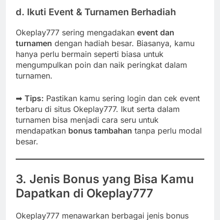
d. Ikuti Event & Turnamen Berhadiah
Okeplay777 sering mengadakan
event dan
turnamen
dengan hadiah besar. Biasanya, kamu
hanya perlu bermain seperti biasa untuk
mengumpulkan poin dan naik peringkat dalam
turnamen.
➡
Tips:
Pastikan kamu sering login dan cek event
terbaru di situs Okeplay777. Ikut serta dalam
turnamen bisa menjadi cara seru untuk
mendapatkan
bonus tambahan
tanpa perlu modal
besar.
3. Jenis Bonus yang Bisa Kamu
Dapatkan di Okeplay777
Okeplay777 menawarkan berbagai jenis bonus