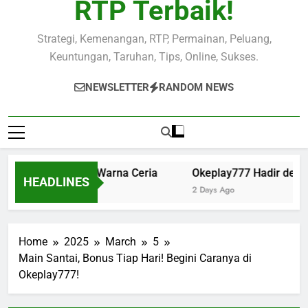
RTP Terbaik!
Strategi, Kemenangan, RTP, Permainan, Peluang,
Keuntungan, Taruhan, Tips, Online, Sukses.
NEWSLETTER
RANDOM NEWS
p168 Bawa Vibes Warna Ceria
Okeplay777 Hadir denga
HEADLINES
 Ago
2 Days Ago
Home
2025
March
5
Main Santai, Bonus Tiap Hari! Begini Caranya di
Okeplay777!