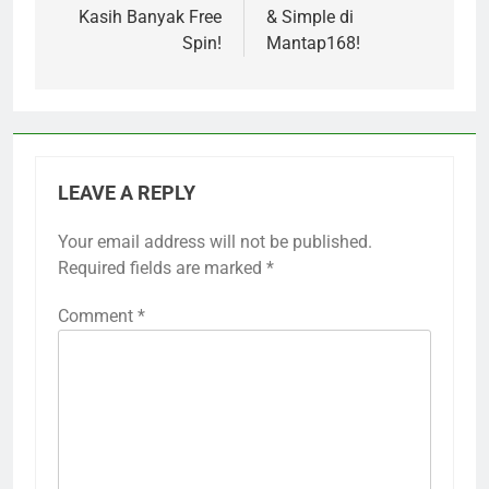
Kasih Banyak Free
& Simple di
Spin!
Mantap168!
LEAVE A REPLY
Your email address will not be published.
Required fields are marked
*
Comment
*