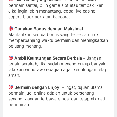
bermain santai, pilih game slot atau tembak ikan.
Jika ingin lebih menantang, coba live casino
seperti blackjack atau baccarat.
Gunakan Bonus dengan Maksimal
–
Manfaatkan semua bonus yang tersedia untuk
memperpanjang waktu bermain dan meningkatkan
peluang menang.
Ambil Keuntungan Secara Berkala
– Jangan
terlalu serakah, jika sudah menang cukup banyak,
lakukan withdraw sebagian agar keuntungan tetap
aman.
Bermain dengan Enjoy!
– Ingat, tujuan utama
bermain judi online adalah untuk bersenang-
senang. Jangan terbawa emosi dan tetap nikmati
permainan.