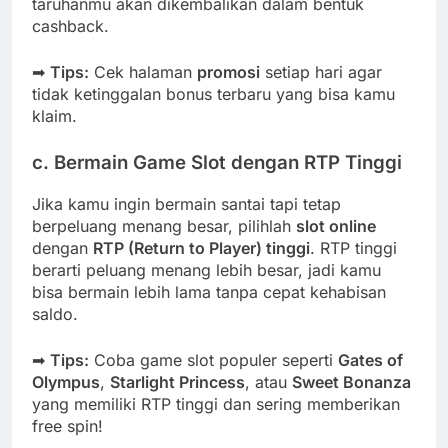
taruhanmu akan dikembalikan dalam bentuk
cashback.
➡
Tips:
Cek halaman
promosi
setiap hari agar
tidak ketinggalan bonus terbaru yang bisa kamu
klaim.
c. Bermain Game Slot dengan RTP Tinggi
Jika kamu ingin bermain santai tapi tetap
berpeluang menang besar, pilihlah
slot online
dengan
RTP (Return to Player) tinggi
. RTP tinggi
berarti peluang menang lebih besar, jadi kamu
bisa bermain lebih lama tanpa cepat kehabisan
saldo.
➡
Tips:
Coba game slot populer seperti
Gates of
Olympus
,
Starlight Princess
, atau
Sweet Bonanza
yang memiliki RTP tinggi dan sering memberikan
free spin!