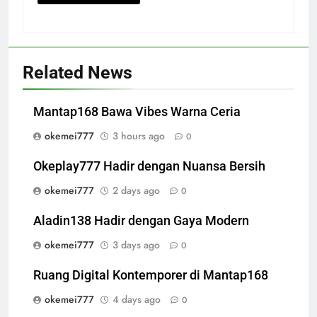
Related News
Mantap168 Bawa Vibes Warna Ceria
okemei777
3 hours ago
0
Okeplay777 Hadir dengan Nuansa Bersih
okemei777
2 days ago
0
Aladin138 Hadir dengan Gaya Modern
okemei777
3 days ago
0
Ruang Digital Kontemporer di Mantap168
okemei777
4 days ago
0