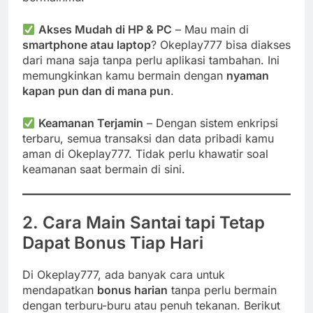
Akses Mudah di HP & PC
– Mau main di
smartphone atau laptop
? Okeplay777 bisa diakses
dari mana saja tanpa perlu aplikasi tambahan. Ini
memungkinkan kamu bermain dengan
nyaman
kapan pun dan di mana pun
.
Keamanan Terjamin
– Dengan sistem enkripsi
terbaru, semua transaksi dan data pribadi kamu
aman di Okeplay777. Tidak perlu khawatir soal
keamanan saat bermain di sini.
2. Cara Main Santai tapi Tetap
Dapat Bonus Tiap Hari
Di Okeplay777, ada banyak cara untuk
mendapatkan
bonus harian
tanpa perlu bermain
dengan terburu-buru atau penuh tekanan. Berikut