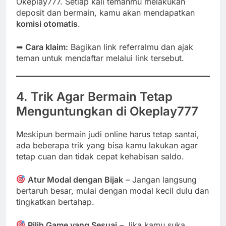
Okeplay777. Setiap kali temanmu melakukan
deposit dan bermain, kamu akan mendapatkan
komisi otomatis
.
➡
Cara klaim:
Bagikan link referralmu dan ajak
teman untuk mendaftar melalui link tersebut.
4. Trik Agar Bermain Tetap
Menguntungkan di Okeplay777
Meskipun bermain judi online harus tetap santai,
ada beberapa trik yang bisa kamu lakukan agar
tetap cuan dan tidak cepat kehabisan saldo.
Atur Modal dengan Bijak
– Jangan langsung
bertaruh besar, mulai dengan modal kecil dulu dan
tingkatkan bertahap.
Pilih Game yang Sesuai
– Jika kamu suka