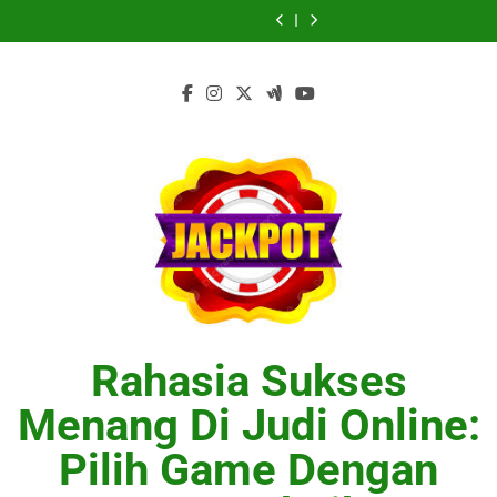
Aladin138
Ruang
Skip
Kontemporer
Vibes
dengan
dengan
Kontemporer
Vibes
dengan
Hadir
Digital
di
Warna
Nuansa
Gaya
di
Warna
Nuansa
dengan
Kontemporer
to
Mantap168
Ceria
Bersih
Modern
Mantap168
Ceria
Bersih
Gaya
di
content
Modern
Mantap168
Rahasia Sukses
Menang Di Judi Online:
Pilih Game Dengan