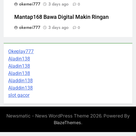
okemei777
3 days ago
0
Mantap168 Bawa Digital Makin Ringan
okemei777
3 days ago
0
Okeplay777
Aladin138
Aladin138
Aladin138
Aladdin138
Aladdin138
slot gacor
Newsmatic - News WordPress Theme 2026. Powered By
.
BlazeThemes