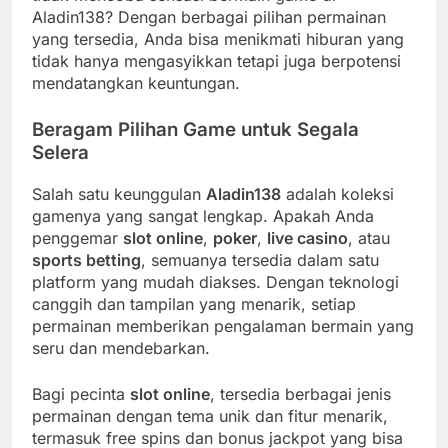
Aladin138? Dengan berbagai pilihan permainan
yang tersedia, Anda bisa menikmati hiburan yang
tidak hanya mengasyikkan tetapi juga berpotensi
mendatangkan keuntungan.
Beragam Pilihan Game untuk Segala
Selera
Salah satu keunggulan
Aladin138
adalah koleksi
gamenya yang sangat lengkap. Apakah Anda
penggemar
slot online
,
poker
,
live casino
, atau
sports betting
, semuanya tersedia dalam satu
platform yang mudah diakses. Dengan teknologi
canggih dan tampilan yang menarik, setiap
permainan memberikan pengalaman bermain yang
seru dan mendebarkan.
Bagi pecinta
slot online
, tersedia berbagai jenis
permainan dengan tema unik dan fitur menarik,
termasuk free spins dan bonus jackpot yang bisa