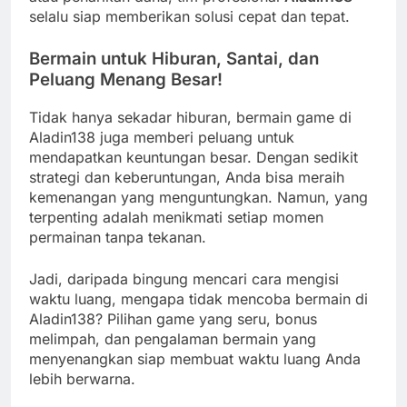
selalu siap memberikan solusi cepat dan tepat.
Bermain untuk Hiburan, Santai, dan
Peluang Menang Besar!
Tidak hanya sekadar hiburan, bermain game di
Aladin138 juga memberi peluang untuk
mendapatkan keuntungan besar. Dengan sedikit
strategi dan keberuntungan, Anda bisa meraih
kemenangan yang menguntungkan. Namun, yang
terpenting adalah menikmati setiap momen
permainan tanpa tekanan.
Jadi, daripada bingung mencari cara mengisi
waktu luang, mengapa tidak mencoba bermain di
Aladin138? Pilihan game yang seru, bonus
melimpah, dan pengalaman bermain yang
menyenangkan siap membuat waktu luang Anda
lebih berwarna.