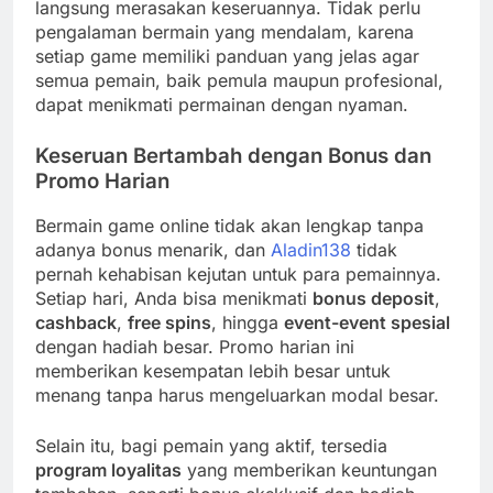
langsung merasakan keseruannya. Tidak perlu
pengalaman bermain yang mendalam, karena
setiap game memiliki panduan yang jelas agar
semua pemain, baik pemula maupun profesional,
dapat menikmati permainan dengan nyaman.
Keseruan Bertambah dengan Bonus dan
Promo Harian
Bermain game online tidak akan lengkap tanpa
adanya bonus menarik, dan
Aladin138
tidak
pernah kehabisan kejutan untuk para pemainnya.
Setiap hari, Anda bisa menikmati
bonus deposit
,
cashback
,
free spins
, hingga
event-event spesial
dengan hadiah besar. Promo harian ini
memberikan kesempatan lebih besar untuk
menang tanpa harus mengeluarkan modal besar.
Selain itu, bagi pemain yang aktif, tersedia
program loyalitas
yang memberikan keuntungan