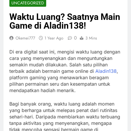
UNCATEGORIZED
Waktu Luang? Saatnya Main
Game di Aladin138!
0
Okemei777
1 Year Ago
3 Mins
Di era digital saat ini, mengisi waktu luang dengan
cara yang menyenangkan dan menguntungkan
semakin mudah dilakukan. Salah satu pilihan
terbaik adalah bermain game online di
Aladin138
,
platform gaming yang menawarkan beragam
pilihan permainan seru dan kesempatan untuk
mendapatkan hadiah menarik.
Bagi banyak orang, waktu luang adalah momen
yang berharga untuk melepas penat dari rutinitas
sehari-hari. Daripada membiarkan waktu terbuang
tanpa aktivitas yang menyenangkan, mengapa
tidak mencoba sensasi bermain game di