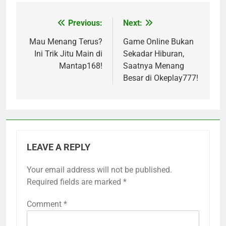
Previous:
Next:
Post
navigation
Mau Menang Terus?
Game Online Bukan
Ini Trik Jitu Main di
Sekadar Hiburan,
Mantap168!
Saatnya Menang
Besar di Okeplay777!
LEAVE A REPLY
Your email address will not be published.
Required fields are marked
*
Comment
*