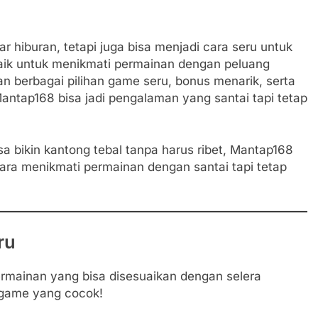
 hiburan, tetapi juga bisa menjadi cara seru untuk
baik untuk menikmati permainan dengan peluang
an berbagai pilihan game seru, bonus menarik, serta
ntap168 bisa jadi pengalaman yang santai tapi tetap
 bikin kantong tebal tanpa harus ribet, Mantap168
ra menikmati permainan dengan santai tapi tetap
ru
rmainan yang bisa disesuaikan dengan selera
 game yang cocok!