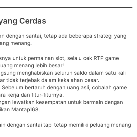
 yang Cerdas
n dengan santai, tetap ada beberapa strategi yang
uang menang.
nya untuk permainan slot, selalu cek RTP game
eluang menang lebih besar!
gsung menghabiskan seluruh saldo dalam satu kali
r tidak terjebak dalam kekalahan besar.
 Sebelum bertaruh dengan uang asli, cobalah game
kerja dan fitur-fiturnya.
ngan lewatkan kesempatan untuk bermain dengan
ikan Mantap168.
in dengan santai tapi tetap memiliki peluang menang