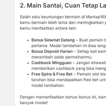
2. Main Santai, Cuan Tetap 
Salah satu keuntungan bermain di Mantap16
kamu bermain lebih lama dan meningkatkan
kamu manfaatkan antara lain:
Bonus Selamat Datang
– Buat pemain b
pertama. Modal tambahan ini bisa lan
Bonus Deposit Harian
– Setiap kali ka
menambah saldo permainanmu.
Cashback Mingguan
– Jangan khawati
memberikan cashback yang bisa meng
Free Spins & Free Bet
– Pemain slot bis
taruhan bisa mendapatkan free bet un
modal tambahan.
Dengan memanfaatkan bonus-bonus ini, kamu 
banyak modal!