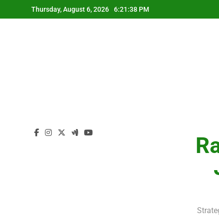
Skip
Thursday, August 6, 2026
6:21:39 PM
to
content
Ra
Strate