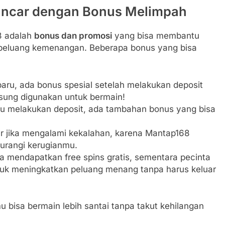
Lancar dengan Bonus Melimpah
8 adalah
bonus dan promosi
yang bisa membantu
 peluang kemenangan. Beberapa bonus yang bisa
aru, ada bonus spesial setelah melakukan deposit
gsung digunakan untuk bermain!
mu melakukan deposit, ada tambahan bonus yang bisa
r jika mengalami kekalahan, karena Mantap168
urangi kerugianmu.
a mendapatkan free spins gratis, sementara pecinta
tuk meningkatkan peluang menang tanpa harus keluar
bisa bermain lebih santai tanpa takut kehilangan