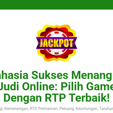
hasia Sukses Menang
Judi Online: Pilih Gam
Dengan RTP Terbaik!
gi, Kemenangan, RTP, Permainan, Peluang, Keuntungan, Taruhan