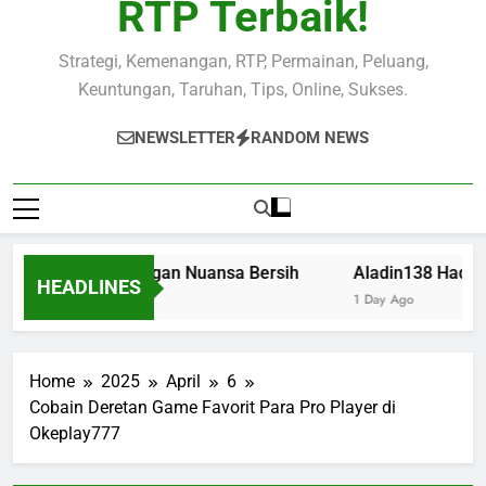
RTP Terbaik!
Strategi, Kemenangan, RTP, Permainan, Peluang,
Keuntungan, Taruhan, Tips, Online, Sukses.
NEWSLETTER
RANDOM NEWS
lay777 Hadir dengan Nuansa Bersih
Aladin138 Hadir 
HEADLINES
nutes Ago
1 Day Ago
Home
2025
April
6
Cobain Deretan Game Favorit Para Pro Player di
Okeplay777