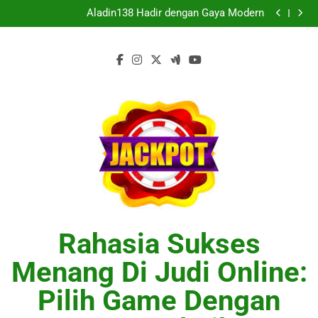
Okeplay777 Hadir dengan Nuansa Bersih
Skip
Aladin138 Hadir dengan Gaya Modern
to
Ruang Digital Kontemporer di Mantap168
Mantap168 Bawa Digital Makin Ringan
content
Okeplay777 Hadir dengan Nuansa Bersih
Aladin138 Hadir dengan Gaya Modern
Ruang Digital Kontemporer di Mantap168
Mantap168 Bawa Digital Makin Ringan
Rahasia Sukses
Menang Di Judi Online:
Pilih Game Dengan