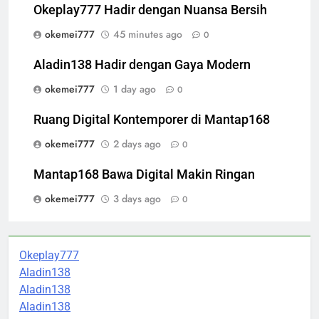
Okeplay777 Hadir dengan Nuansa Bersih
okemei777
45 minutes ago
0
Aladin138 Hadir dengan Gaya Modern
okemei777
1 day ago
0
Ruang Digital Kontemporer di Mantap168
okemei777
2 days ago
0
Mantap168 Bawa Digital Makin Ringan
okemei777
3 days ago
0
Okeplay777
Aladin138
Aladin138
Aladin138