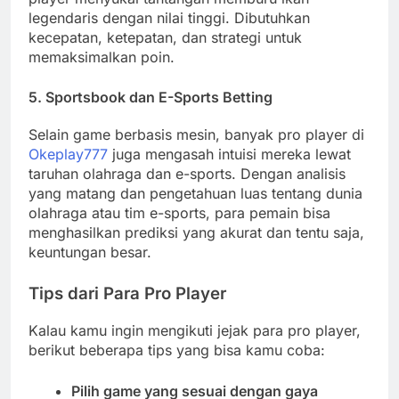
legendaris dengan nilai tinggi. Dibutuhkan
kecepatan, ketepatan, dan strategi untuk
memaksimalkan poin.
5.
Sportsbook dan E-Sports Betting
Selain game berbasis mesin, banyak pro player di
Okeplay777
juga mengasah intuisi mereka lewat
taruhan olahraga dan e-sports. Dengan analisis
yang matang dan pengetahuan luas tentang dunia
olahraga atau tim e-sports, para pemain bisa
menghasilkan prediksi yang akurat dan tentu saja,
keuntungan besar.
Tips dari Para Pro Player
Kalau kamu ingin mengikuti jejak para pro player,
berikut beberapa tips yang bisa kamu coba:
Pilih game yang sesuai dengan gaya