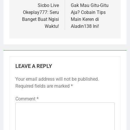
navigation
Sicbo Live
Gak Mau Gitu-Gitu
Okeplay777: Seru
Aja? Cobain Tips
Banget Buat Ngisi
Main Keren di
Waktu!
Aladin138 Ini!
LEAVE A REPLY
Your email address will not be published.
Required fields are marked
*
Comment
*