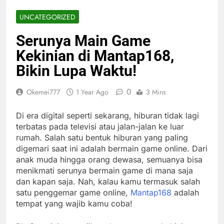
UNCATEGORIZED
Serunya Main Game
Kekinian di Mantap168,
Bikin Lupa Waktu!
0
Okemei777
1 Year Ago
3 Mins
Di era digital seperti sekarang, hiburan tidak lagi
terbatas pada televisi atau jalan-jalan ke luar
rumah. Salah satu bentuk hiburan yang paling
digemari saat ini adalah bermain game online. Dari
anak muda hingga orang dewasa, semuanya bisa
menikmati serunya bermain game di mana saja
dan kapan saja. Nah, kalau kamu termasuk salah
satu penggemar game online,
Mantap168
adalah
tempat yang wajib kamu coba!