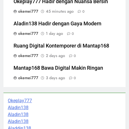
Okeplay777 Hadir dengan Nuansa Bersih
okemei777
45 minutes ago
0
Aladin138 Hadir dengan Gaya Modern
okemei777
1 day ago
0
Ruang Digital Kontemporer di Mantap168
okemei777
2 days ago
0
Mantap168 Bawa Digital Makin Ringan
okemei777
3 days ago
0
Okeplay777
Aladin138
Aladin138
Aladin138
Aladdin138