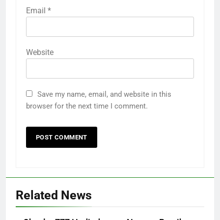
Email
*
Website
Save my name, email, and website in this
browser for the next time I comment.
Related News