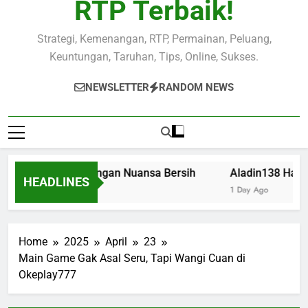
RTP Terbaik!
Strategi, Kemenangan, RTP, Permainan, Peluang,
Keuntungan, Taruhan, Tips, Online, Sukses.
NEWSLETTER
RANDOM NEWS
play777 Hadir dengan Nuansa Bersih
Aladin138 Hadir
HEADLINES
Minutes Ago
1 Day Ago
Home
2025
April
23
Main Game Gak Asal Seru, Tapi Wangi Cuan di
Okeplay777