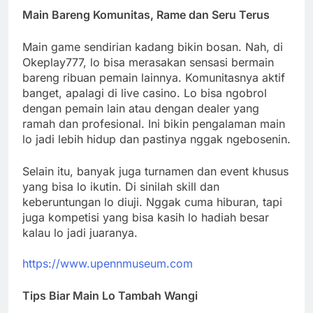
Main Bareng Komunitas, Rame dan Seru Terus
Main game sendirian kadang bikin bosan. Nah, di
Okeplay777, lo bisa merasakan sensasi bermain
bareng ribuan pemain lainnya. Komunitasnya aktif
banget, apalagi di live casino. Lo bisa ngobrol
dengan pemain lain atau dengan dealer yang
ramah dan profesional. Ini bikin pengalaman main
lo jadi lebih hidup dan pastinya nggak ngebosenin.
Selain itu, banyak juga turnamen dan event khusus
yang bisa lo ikutin. Di sinilah skill dan
keberuntungan lo diuji. Nggak cuma hiburan, tapi
juga kompetisi yang bisa kasih lo hadiah besar
kalau lo jadi juaranya.
https://www.upennmuseum.com
Tips Biar Main Lo Tambah Wangi