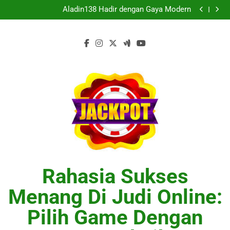
Okeplay777 Hadir dengan Nuansa Bersih
Skip
Aladin138 Hadir dengan Gaya Modern
to
Ruang Digital Kontemporer di Mantap168
Mantap168 Bawa Digital Makin Ringan
content
Okeplay777 Hadir dengan Nuansa Bersih
Aladin138 Hadir dengan Gaya Modern
Ruang Digital Kontemporer di Mantap168
Mantap168 Bawa Digital Makin Ringan
Rahasia Sukses
Menang Di Judi Online:
Pilih Game Dengan