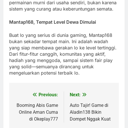
permainan murni dari usaha sendiri, bukan karena
sistem yang curang atau keberuntungan semata.
Mantap168, Tempat Level Dewa Dimulai
Buat lo yang serius di dunia gaming, Mantap168
bukan sekadar tempat main. Ini adalah wadah
yang siap membawa gerakan lo ke level tertinggi.
Dari fitur-fitur canggih, komunitas yang aktif,
hadiah yang menggoda, sampai sistem fair play
yang solid—semuanya dirancang untuk
mengeluarkan potensi terbaik lo.
Previous:
Next:
Post
navigation
Booming Abis Game
Auto Tajir! Game di
Online Aman Cuma
Aladin138 Bikin
di Okeplay777
Dompet Nggak Kuat