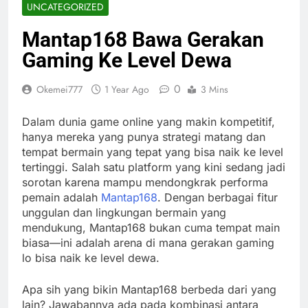
UNCATEGORIZED
Mantap168 Bawa Gerakan
Gaming Ke Level Dewa
0
Okemei777
1 Year Ago
3 Mins
Dalam dunia game online yang makin kompetitif,
hanya mereka yang punya strategi matang dan
tempat bermain yang tepat yang bisa naik ke level
tertinggi. Salah satu platform yang kini sedang jadi
sorotan karena mampu mendongkrak performa
pemain adalah
Mantap168
. Dengan berbagai fitur
unggulan dan lingkungan bermain yang
mendukung, Mantap168 bukan cuma tempat main
biasa—ini adalah arena di mana gerakan gaming
lo bisa naik ke level dewa.
Apa sih yang bikin Mantap168 berbeda dari yang
lain? Jawabannya ada pada kombinasi antara