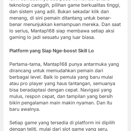
teknologi canggih, pilihan game berkualitas tinggi,
dan sistem yang adil. Bukan sekadar klik dan
menang, di sini pemain ditantang untuk benar-
benar menunjukkan kemampuan mereka. Dan saat
lo serius, Mantap168 siap membawa setiap aksi
gaming lo jadi sesuatu yang luar biasa.
Platform yang Siap Nge-boost Skill Lo
Pertama-tama, Mantap168 punya antarmuka yang
dirancang untuk memudahkan pemain dari
berbagai level. Baik lo pemula yang baru mulai
atau pro player yang haus tantangan, semuanya
bisa beradaptasi dengan cepat. Navigasi yang
mulus, respon cepat, dan tampilan yang bersih
bikin pengalaman main makin nyaman. Dan itu
baru awalnya.
Setiap game yang tersedia di platform ini dipilih
dengan teliti, mulai dari slot game yang seru,