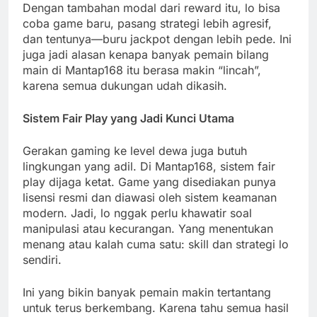
Dengan tambahan modal dari reward itu, lo bisa
coba game baru, pasang strategi lebih agresif,
dan tentunya—buru jackpot dengan lebih pede. Ini
juga jadi alasan kenapa banyak pemain bilang
main di Mantap168 itu berasa makin “lincah”,
karena semua dukungan udah dikasih.
Sistem Fair Play yang Jadi Kunci Utama
Gerakan gaming ke level dewa juga butuh
lingkungan yang adil. Di Mantap168, sistem fair
play dijaga ketat. Game yang disediakan punya
lisensi resmi dan diawasi oleh sistem keamanan
modern. Jadi, lo nggak perlu khawatir soal
manipulasi atau kecurangan. Yang menentukan
menang atau kalah cuma satu: skill dan strategi lo
sendiri.
Ini yang bikin banyak pemain makin tertantang
untuk terus berkembang. Karena tahu semua hasil