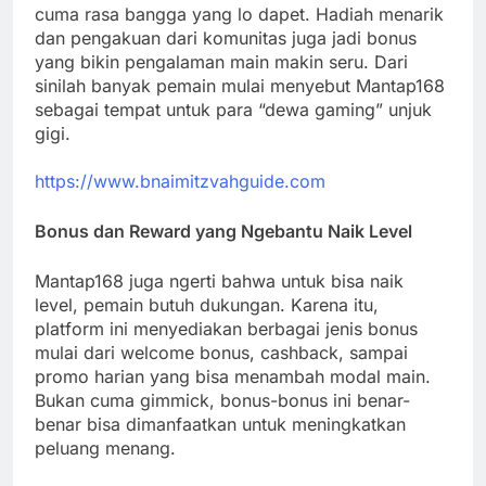
cuma rasa bangga yang lo dapet. Hadiah menarik
dan pengakuan dari komunitas juga jadi bonus
yang bikin pengalaman main makin seru. Dari
sinilah banyak pemain mulai menyebut Mantap168
sebagai tempat untuk para “dewa gaming” unjuk
gigi.
https://www.bnaimitzvahguide.com
Bonus dan Reward yang Ngebantu Naik Level
Mantap168 juga ngerti bahwa untuk bisa naik
level, pemain butuh dukungan. Karena itu,
platform ini menyediakan berbagai jenis bonus
mulai dari welcome bonus, cashback, sampai
promo harian yang bisa menambah modal main.
Bukan cuma gimmick, bonus-bonus ini benar-
benar bisa dimanfaatkan untuk meningkatkan
peluang menang.