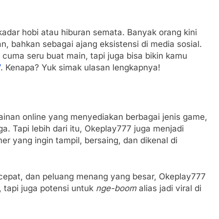
ekadar hobi atau hiburan semata. Banyak orang kini
 bahkan sebagai ajang eksistensi di media sosial.
cuma seru buat main, tapi juga bisa bikin kamu
7
. Kenapa? Yuk simak ulasan lengkapnya!
ainan online yang menyediakan berbagai jenis game,
ga. Tapi lebih dari itu, Okeplay777 juga menjadi
 yang ingin tampil, bersaing, dan dikenal di
cepat, dan peluang menang yang besar, Okeplay777
tapi juga potensi untuk
nge-boom
alias jadi viral di