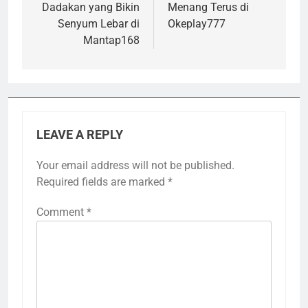
Dadakan yang Bikin
Menang Terus di
Senyum Lebar di
Okeplay777
Mantap168
LEAVE A REPLY
Your email address will not be published.
Required fields are marked
*
Comment
*