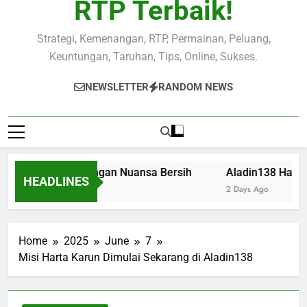
RTP Terbaik!
Strategi, Kemenangan, RTP, Permainan, Peluang,
Keuntungan, Taruhan, Tips, Online, Sukses.
NEWSLETTER
RANDOM NEWS
play777 Hadir dengan Nuansa Bersih
Aladin138 Hadir 
HEADLINES
ours Ago
2 Days Ago
Home
2025
June
7
Misi Harta Karun Dimulai Sekarang di Aladin138