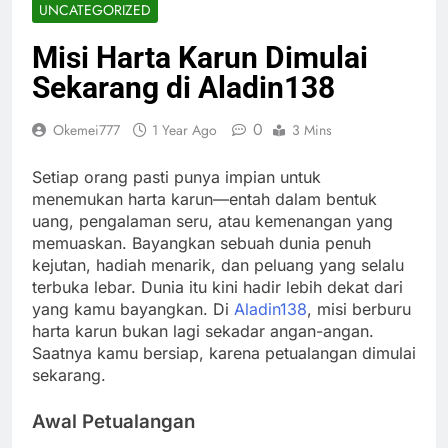
UNCATEGORIZED
Misi Harta Karun Dimulai
Sekarang di Aladin138
0
Okemei777
1 Year Ago
3 Mins
Setiap orang pasti punya impian untuk
menemukan harta karun—entah dalam bentuk
uang, pengalaman seru, atau kemenangan yang
memuaskan. Bayangkan sebuah dunia penuh
kejutan, hadiah menarik, dan peluang yang selalu
terbuka lebar. Dunia itu kini hadir lebih dekat dari
yang kamu bayangkan. Di
Aladin138
, misi berburu
harta karun bukan lagi sekadar angan-angan.
Saatnya kamu bersiap, karena petualangan dimulai
sekarang.
Awal Petualangan