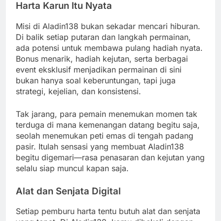
Harta Karun Itu Nyata
Misi di Aladin138 bukan sekadar mencari hiburan.
Di balik setiap putaran dan langkah permainan,
ada potensi untuk membawa pulang hadiah nyata.
Bonus menarik, hadiah kejutan, serta berbagai
event eksklusif menjadikan permainan di sini
bukan hanya soal keberuntungan, tapi juga
strategi, kejelian, dan konsistensi.
Tak jarang, para pemain menemukan momen tak
terduga di mana kemenangan datang begitu saja,
seolah menemukan peti emas di tengah padang
pasir. Itulah sensasi yang membuat Aladin138
begitu digemari—rasa penasaran dan kejutan yang
selalu siap muncul kapan saja.
Alat dan Senjata Digital
Setiap pemburu harta tentu butuh alat dan senjata