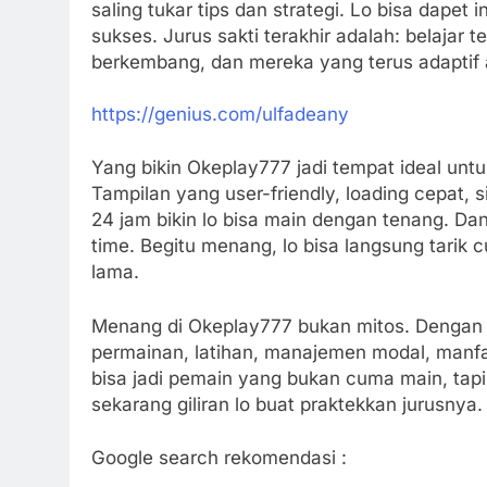
saling tukar tips dan strategi. Lo bisa dapet
sukses. Jurus sakti terakhir adalah: belajar 
berkembang, dan mereka yang terus adaptif a
https://genius.com/ulfadeany
Yang bikin Okeplay777 jadi tempat ideal unt
Tampilan yang user-friendly, loading cepat, 
24 jam bikin lo bisa main dengan tenang. Dan
time. Begitu menang, lo bisa langsung tarik
lama.
Menang di Okeplay777 bukan mitos. Dengan j
permainan, latihan, manajemen modal, manf
bisa jadi pemain yang bukan cuma main, tapi
sekarang giliran lo buat praktekkan jurusnya.
Google search rekomendasi :