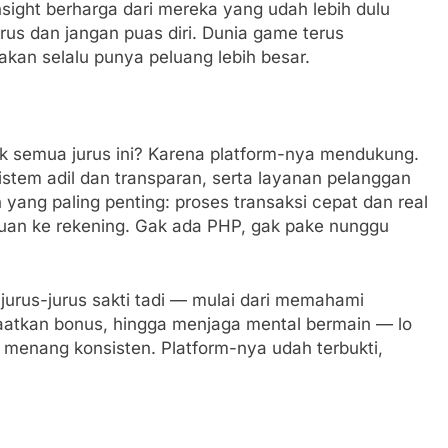
 insight berharga dari mereka yang udah lebih dulu
terus dan jangan puas diri. Dunia game terus
kan selalu punya peluang lebih besar.
uk semua jurus ini? Karena platform-nya mendukung.
sistem adil dan transparan, serta layanan pelanggan
 yang paling penting: proses transaksi cepat dan real
 cuan ke rekening. Gak ada PHP, gak pake nunggu
urus-jurus sakti tadi — mulai dari memahami
aatkan bonus, hingga menjaga mental bermain — lo
 menang konsisten. Platform-nya udah terbukti,