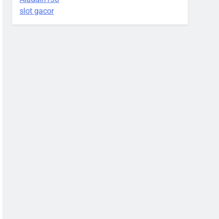
slot gacor