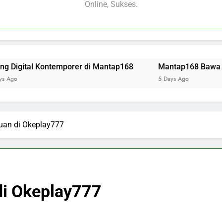
Online, Sukses.
l Kontemporer di Mantap168
Mantap168 Bawa Digital Ma
5 Days Ago
Cuan di Okeplay777
di Okeplay777