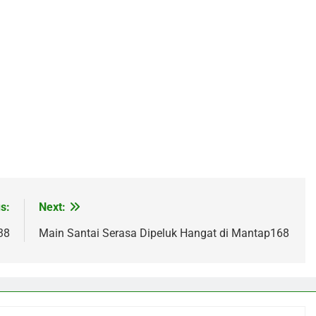
s:
Next:
38
Main Santai Serasa Dipeluk Hangat di Mantap168