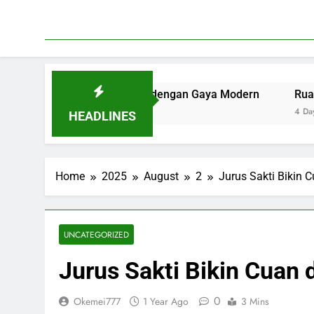
Aladin138 Hadir dengan Gaya Modern
Ruang Digita
3 Days Ago
4 Days Ago
HEADLINES
Home
2025
August
2
Jurus Sakti Bikin 
UNCATEGORIZED
Jurus Sakti Bikin Cuan 
0
Okemei777
1 Year Ago
3 Mins