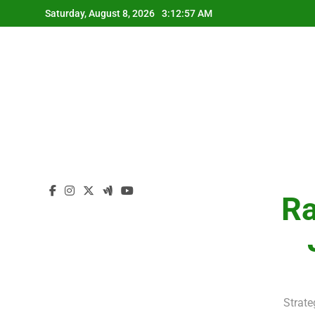
Skip
Saturday, August 8, 2026
3:12:58 AM
to
content
Ra
Strate