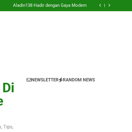
Okeplay777 Hadir dengan Nuansa Bersih
Aladin138 Hadir dengan Gaya Modern
Ruang Digital Kontemporer di Mantap168
Mantap168 Bawa Digital Makin Ringan
Okeplay777 Hadir dengan Nuansa Bersih
Aladin138 Hadir dengan Gaya Modern
Ruang Digital Kontemporer di Mantap168
Mantap168 Bawa Digital Makin Ringan
NEWSLETTER
RANDOM NEWS
 Di
e
, Tips,