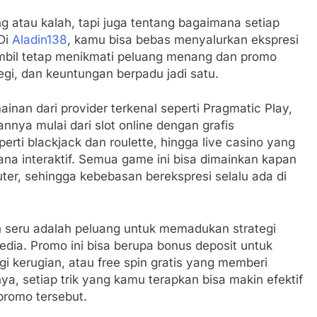
 atau kalah, tapi juga tentang bagaimana setiap
Di
Aladin138
, kamu bisa bebas menyalurkan ekspresi
sambil tetap menikmati peluang menang dan promo
tegi, dan keuntungan berpadu jadi satu.
inan dari provider terkenal seperti Pragmatic Play,
nnya mulai dari slot online dengan grafis
rti blackjack dan roulette, hingga live casino yang
na interaktif. Semua game ini bisa dimainkan kapan
er, sehingga kebebasan berekspresi selalu ada di
 seru adalah peluang untuk memadukan strategi
edia. Promo ini bisa berupa bonus deposit untuk
kerugian, atau free spin gratis yang memberi
a, setiap trik yang kamu terapkan bisa makin efektif
promo tersebut.