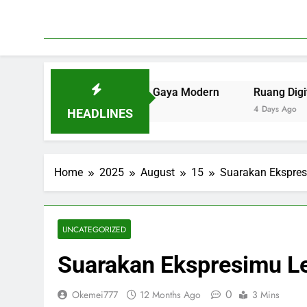
ladin138 Hadir dengan Gaya Modern
Ruang Digital Kon
Days Ago
4 Days Ago
HEADLINES
Home
2025
August
15
Suarakan Ekspres
UNCATEGORIZED
Suarakan Ekspresimu Le
0
Okemei777
12 Months Ago
3 Mins