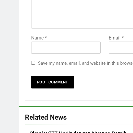
Name
*
Email
*
Save my name, email, and website in this brows
Related News