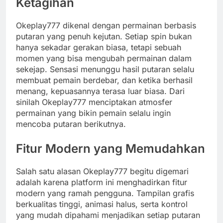
Ketagihan
Okeplay777 dikenal dengan permainan berbasis
putaran yang penuh kejutan. Setiap spin bukan
hanya sekadar gerakan biasa, tetapi sebuah
momen yang bisa mengubah permainan dalam
sekejap. Sensasi menunggu hasil putaran selalu
membuat pemain berdebar, dan ketika berhasil
menang, kepuasannya terasa luar biasa. Dari
sinilah Okeplay777 menciptakan atmosfer
permainan yang bikin pemain selalu ingin
mencoba putaran berikutnya.
Fitur Modern yang Memudahkan
Salah satu alasan Okeplay777 begitu digemari
adalah karena platform ini menghadirkan fitur
modern yang ramah pengguna. Tampilan grafis
berkualitas tinggi, animasi halus, serta kontrol
yang mudah dipahami menjadikan setiap putaran