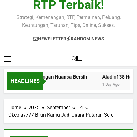
RTP Terbaik!
Strategi, Kemenangan, RTP, Permainan, Peluang,
Keuntungan, Taruhan, Tips, Online, Sukses.
NEWSLETTER
RANDOM NEWS
eplay777 Hadir dengan Nuansa Bersih
Aladin138 Hadir
HEADLINES
ours Ago
1 Day Ago
Home
2025
September
14
Okeplay777 Bikin Kamu Jadi Juara Putaran Seru