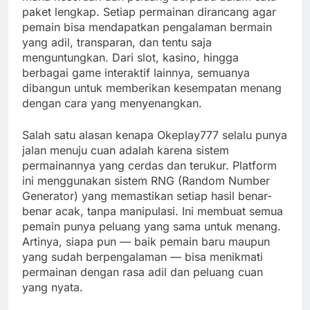
paket lengkap. Setiap permainan dirancang agar
pemain bisa mendapatkan pengalaman bermain
yang adil, transparan, dan tentu saja
menguntungkan. Dari slot, kasino, hingga
berbagai game interaktif lainnya, semuanya
dibangun untuk memberikan kesempatan menang
dengan cara yang menyenangkan.
Salah satu alasan kenapa Okeplay777 selalu punya
jalan menuju cuan adalah karena sistem
permainannya yang cerdas dan terukur. Platform
ini menggunakan sistem RNG (Random Number
Generator) yang memastikan setiap hasil benar-
benar acak, tanpa manipulasi. Ini membuat semua
pemain punya peluang yang sama untuk menang.
Artinya, siapa pun — baik pemain baru maupun
yang sudah berpengalaman — bisa menikmati
permainan dengan rasa adil dan peluang cuan
yang nyata.