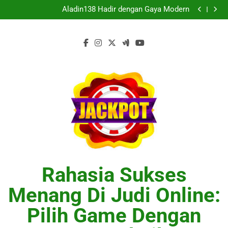
Okeplay777 Hadir dengan Nuansa Bersih
Skip
Aladin138 Hadir dengan Gaya Modern
to
Ruang Digital Kontemporer di Mantap168
Mantap168 Bawa Digital Makin Ringan
content
Okeplay777 Hadir dengan Nuansa Bersih
Aladin138 Hadir dengan Gaya Modern
Ruang Digital Kontemporer di Mantap168
Mantap168 Bawa Digital Makin Ringan
Rahasia Sukses
Menang Di Judi Online:
Pilih Game Dengan