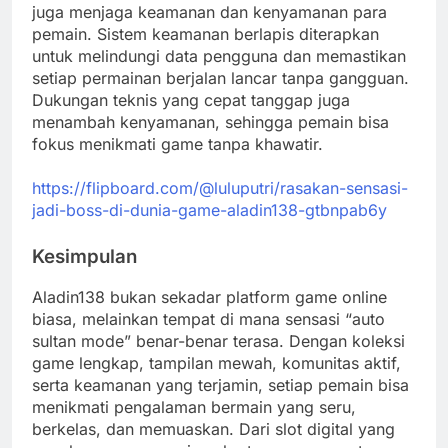
juga menjaga keamanan dan kenyamanan para
pemain. Sistem keamanan berlapis diterapkan
untuk melindungi data pengguna dan memastikan
setiap permainan berjalan lancar tanpa gangguan.
Dukungan teknis yang cepat tanggap juga
menambah kenyamanan, sehingga pemain bisa
fokus menikmati game tanpa khawatir.
https://flipboard.com/@luluputri/rasakan-sensasi-
jadi-boss-di-dunia-game-aladin138-gtbnpab6y
Kesimpulan
Aladin138 bukan sekadar platform game online
biasa, melainkan tempat di mana sensasi “auto
sultan mode” benar-benar terasa. Dengan koleksi
game lengkap, tampilan mewah, komunitas aktif,
serta keamanan yang terjamin, setiap pemain bisa
menikmati pengalaman bermain yang seru,
berkelas, dan memuaskan. Dari slot digital yang