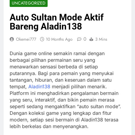
UNCATEGORIZED
Auto Sultan Mode Aktif
Bareng Aladin138
0
Okemei777
10 Months Ago
3 Mins
Dunia game online semakin ramai dengan
berbagai pilihan permainan seru yang
menawarkan sensasi berbeda di setiap
putarannya. Bagi para pemain yang menyukai
tantangan, hiburan, dan keseruan dalam satu
tempat,
Aladin138
menjadi pilihan menarik.
Platform ini menghadirkan pengalaman bermain
yang seru, interaktif, dan bikin pemain merasa
seperti sedang mengaktifkan “auto sultan mode”.
Dengan koleksi game yang lengkap dan fitur
modern, setiap sesi bermain di Aladin138 terasa
lebih berkelas dan menyenangkan.