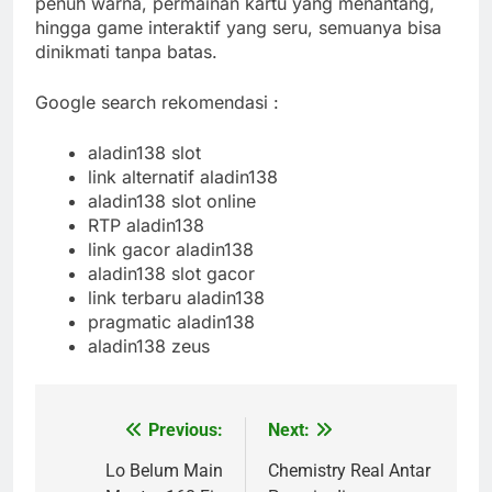
penuh warna, permainan kartu yang menantang,
hingga game interaktif yang seru, semuanya bisa
dinikmati tanpa batas.
Google search rekomendasi :
aladin138 slot
link alternatif aladin138
aladin138 slot online
RTP aladin138
link gacor aladin138
aladin138 slot gacor
link terbaru aladin138
pragmatic aladin138
aladin138 zeus
Previous:
Next:
Post
navigation
Lo Belum Main
Chemistry Real Antar