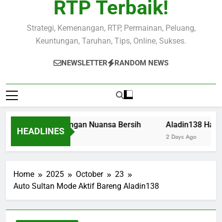
RTP Terbaik!
Strategi, Kemenangan, RTP, Permainan, Peluang,
Keuntungan, Taruhan, Tips, Online, Sukses.
NEWSLETTER
RANDOM NEWS
play777 Hadir dengan Nuansa Bersih
Aladin138 Hadir
HEADLINES
Hours Ago
2 Days Ago
Home
2025
October
23
Auto Sultan Mode Aktif Bareng Aladin138