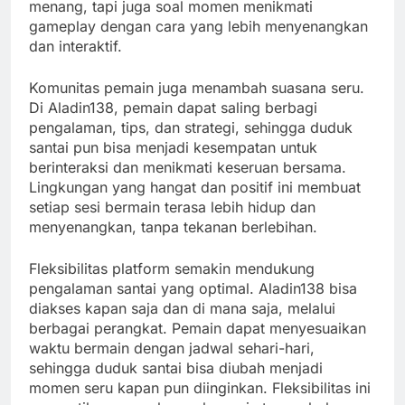
menang, tapi juga soal momen menikmati
gameplay dengan cara yang lebih menyenangkan
dan interaktif.
Komunitas pemain juga menambah suasana seru.
Di Aladin138, pemain dapat saling berbagi
pengalaman, tips, dan strategi, sehingga duduk
santai pun bisa menjadi kesempatan untuk
berinteraksi dan menikmati keseruan bersama.
Lingkungan yang hangat dan positif ini membuat
setiap sesi bermain terasa lebih hidup dan
menyenangkan, tanpa tekanan berlebihan.
Fleksibilitas platform semakin mendukung
pengalaman santai yang optimal. Aladin138 bisa
diakses kapan saja dan di mana saja, melalui
berbagai perangkat. Pemain dapat menyesuaikan
waktu bermain dengan jadwal sehari-hari,
sehingga duduk santai bisa diubah menjadi
momen seru kapan pun diinginkan. Fleksibilitas ini