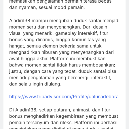
memastikan pengalaman bermain terasa bebas
dan nyaman, sesuai mood pemain.
Aladin138 mampu mengubah duduk santai menjadi
momen seru dan menyenangkan. Dari desain
visual yang menarik, gameplay interaktif, fitur
bonus yang dinamis, hingga komunitas yang
hangat, semua elemen bekerja sama untuk
menghadirkan hiburan yang menyenangkan dari
awal hingga akhir. Platform ini membuktikan
bahwa momen santai tidak harus membosankan;
justru, dengan cara yang tepat, duduk santai bisa
menjadi pengalaman yang berenergi, interaktif,
dan selalu ingin diulang.
https://www.tripadvisor.com/Profile/qalunadebora
Di Aladin138, setiap putaran, animasi, dan fitur
bonus menghadirkan kegembiraan yang membuat
pemain tersenyum dan rileks. Platform ini berhasil
menciptakan ruang digital di mana duduk santai