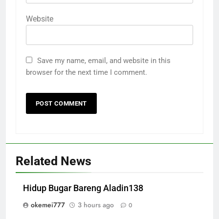
Website
Save my name, email, and website in this
browser for the next time I comment.
Related News
Hidup Bugar Bareng Aladin138
okemei777
3 hours ago
0