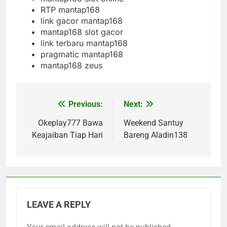
RTP mantap168
link gacor mantap168
mantap168 slot gacor
link terbaru mantap168
pragmatic mantap168
mantap168 zeus
Previous:
Next:
Post
navigation
Okeplay777 Bawa
Weekend Santuy
Keajaiban Tiap Hari
Bareng Aladin138
LEAVE A REPLY