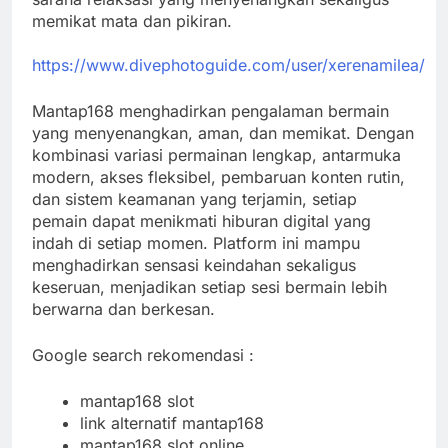
memikat mata dan pikiran.
https://www.divephotoguide.com/user/xerenamilea/
Mantap168 menghadirkan pengalaman bermain
yang menyenangkan, aman, dan memikat. Dengan
kombinasi variasi permainan lengkap, antarmuka
modern, akses fleksibel, pembaruan konten rutin,
dan sistem keamanan yang terjamin, setiap
pemain dapat menikmati hiburan digital yang
indah di setiap momen. Platform ini mampu
menghadirkan sensasi keindahan sekaligus
keseruan, menjadikan setiap sesi bermain lebih
berwarna dan berkesan.
Google search rekomendasi :
mantap168 slot
link alternatif mantap168
mantap168 slot online