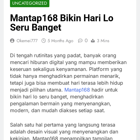
UNCATEGORIZED
Mantap168 Bikin Hari Lo
Seru Banget
0
Okemei777
5 Months Ago
3 Mins
Di tengah rutinitas yang padat, banyak orang
mencari hiburan digital yang mampu memberikan
keseruan sekaligus kenyamanan. Platform yang
tidak hanya menghadirkan permainan menarik,
tetapi juga bisa membuat hari terasa lebih hidup
menjadi pilihan utama.
Mantap168
hadir untuk
bikin hari lo seru banget, menghadirkan
pengalaman bermain yang menyenangkan,
modern, dan mudah diakses setiap saat.
Salah satu hal pertama yang langsung terasa
adalah desain visual yang menyenangkan dan
kekinian. Mantap168 menampilkan tampilan