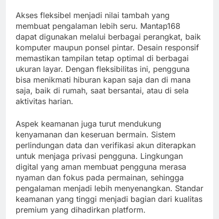
Akses fleksibel menjadi nilai tambah yang
membuat pengalaman lebih seru. Mantap168
dapat digunakan melalui berbagai perangkat, baik
komputer maupun ponsel pintar. Desain responsif
memastikan tampilan tetap optimal di berbagai
ukuran layar. Dengan fleksibilitas ini, pengguna
bisa menikmati hiburan kapan saja dan di mana
saja, baik di rumah, saat bersantai, atau di sela
aktivitas harian.
Aspek keamanan juga turut mendukung
kenyamanan dan keseruan bermain. Sistem
perlindungan data dan verifikasi akun diterapkan
untuk menjaga privasi pengguna. Lingkungan
digital yang aman membuat pengguna merasa
nyaman dan fokus pada permainan, sehingga
pengalaman menjadi lebih menyenangkan. Standar
keamanan yang tinggi menjadi bagian dari kualitas
premium yang dihadirkan platform.