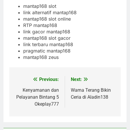
mantap168 slot
link alternatif mantap168
mantap168 slot online
RTP mantap168
link gacor mantap168
mantap168 slot gacor
link terbaru mantap168
pragmatic mantap168
mantap168 zeus
Previous:
Next:
Post
navigation
Kenyamanan dan
Warna Terang Bikin
Pelayanan Bintang 5
Ceria di Aladin138
Okeplay777