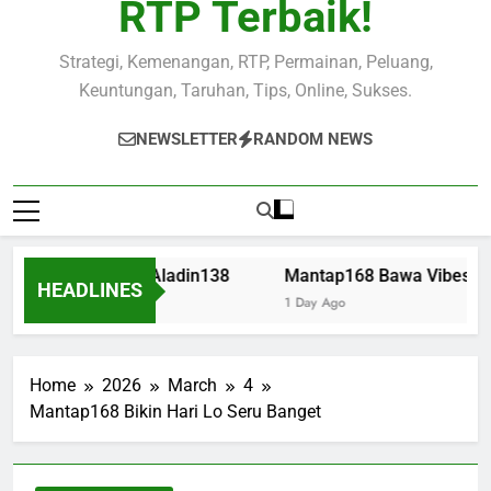
RTP Terbaik!
Strategi, Kemenangan, RTP, Permainan, Peluang,
Keuntungan, Taruhan, Tips, Online, Sukses.
NEWSLETTER
RANDOM NEWS
up Bugar Bareng Aladin138
Mantap168 Bawa Vibes War
HEADLINES
ours Ago
1 Day Ago
Home
2026
March
4
Mantap168 Bikin Hari Lo Seru Banget