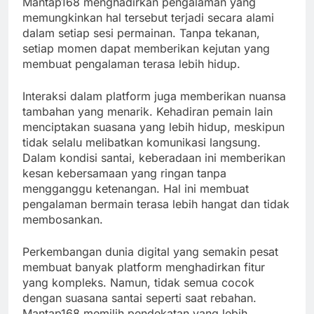
Mantap168 menghadirkan pengalaman yang
memungkinkan hal tersebut terjadi secara alami
dalam setiap sesi permainan. Tanpa tekanan,
setiap momen dapat memberikan kejutan yang
membuat pengalaman terasa lebih hidup.
Interaksi dalam platform juga memberikan nuansa
tambahan yang menarik. Kehadiran pemain lain
menciptakan suasana yang lebih hidup, meskipun
tidak selalu melibatkan komunikasi langsung.
Dalam kondisi santai, keberadaan ini memberikan
kesan kebersamaan yang ringan tanpa
mengganggu ketenangan. Hal ini membuat
pengalaman bermain terasa lebih hangat dan tidak
membosankan.
Perkembangan dunia digital yang semakin pesat
membuat banyak platform menghadirkan fitur
yang kompleks. Namun, tidak semua cocok
dengan suasana santai seperti saat rebahan.
Mantap168 memilih pendekatan yang lebih