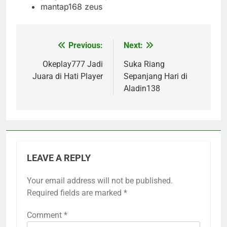
mantap168 zeus
Previous:
Next:
Post
navigation
Okeplay777 Jadi
Suka Riang
Juara di Hati Player
Sepanjang Hari di
Aladin138
LEAVE A REPLY
Your email address will not be published.
Required fields are marked
*
Comment
*