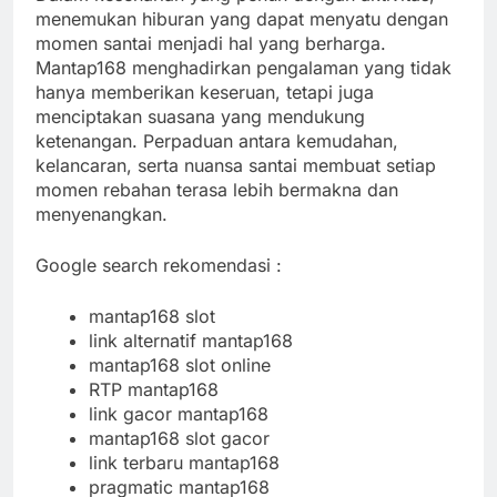
menemukan hiburan yang dapat menyatu dengan
momen santai menjadi hal yang berharga.
Mantap168 menghadirkan pengalaman yang tidak
hanya memberikan keseruan, tetapi juga
menciptakan suasana yang mendukung
ketenangan. Perpaduan antara kemudahan,
kelancaran, serta nuansa santai membuat setiap
momen rebahan terasa lebih bermakna dan
menyenangkan.
Google search rekomendasi :
mantap168 slot
link alternatif mantap168
mantap168 slot online
RTP mantap168
link gacor mantap168
mantap168 slot gacor
link terbaru mantap168
pragmatic mantap168