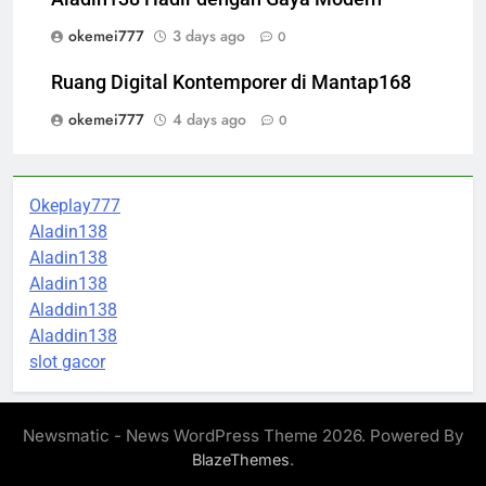
okemei777
3 days ago
0
Ruang Digital Kontemporer di Mantap168
okemei777
4 days ago
0
Okeplay777
Aladin138
Aladin138
Aladin138
Aladdin138
Aladdin138
slot gacor
Newsmatic - News WordPress Theme 2026. Powered By
.
BlazeThemes