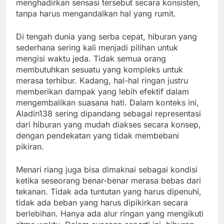
menghadirkan sensasi tersebut secara konsisten,
tanpa harus mengandalkan hal yang rumit.
Di tengah dunia yang serba cepat, hiburan yang
sederhana sering kali menjadi pilihan untuk
mengisi waktu jeda. Tidak semua orang
membutuhkan sesuatu yang kompleks untuk
merasa terhibur. Kadang, hal-hal ringan justru
memberikan dampak yang lebih efektif dalam
mengembalikan suasana hati. Dalam konteks ini,
Aladin138 sering dipandang sebagai representasi
dari hiburan yang mudah diakses secara konsep,
dengan pendekatan yang tidak membebani
pikiran.
Menari riang juga bisa dimaknai sebagai kondisi
ketika seseorang benar-benar merasa bebas dari
tekanan. Tidak ada tuntutan yang harus dipenuhi,
tidak ada beban yang harus dipikirkan secara
berlebihan. Hanya ada alur ringan yang mengikuti