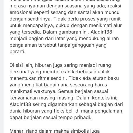
merasa nyaman dengan suasana yang ada, reaksi
emosional seperti senang dan santai akan muncul
dengan sendirinya. Tidak perlu proses yang rumit
untuk mencapainya, cukup dengan menikmati alur
yang tersedia. Dalam gambaran ini, Aladin138
menjadi bagian dari latar yang mendukung aliran
pengalaman tersebut tanpa gangguan yang
berarti.
Di sisi lain, hiburan juga sering menjadi ruang
personal yang memberikan kebebasan untuk
menentukan ritme sendiri. Tidak ada aturan baku
yang mengikat bagaimana seseorang harus
menikmati waktunya. Semua berjalan sesuai
kenyamanan masing-masing. Dalam konteks ini,
Aladin138 sering digambarkan sebagai bagian dari
dunia hiburan yang fleksibel, di mana pengalaman
dapat berjalan sesuai tempo pribadi.
Menari riang dalam makna simbolis juga