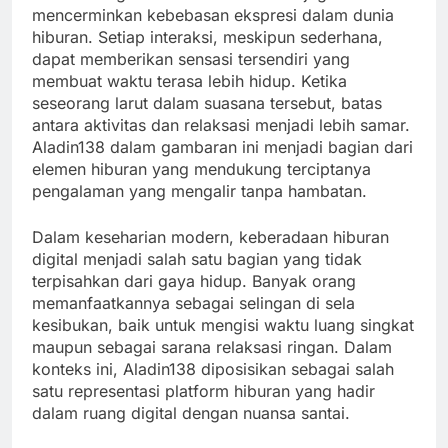
mencerminkan kebebasan ekspresi dalam dunia
hiburan. Setiap interaksi, meskipun sederhana,
dapat memberikan sensasi tersendiri yang
membuat waktu terasa lebih hidup. Ketika
seseorang larut dalam suasana tersebut, batas
antara aktivitas dan relaksasi menjadi lebih samar.
Aladin138 dalam gambaran ini menjadi bagian dari
elemen hiburan yang mendukung terciptanya
pengalaman yang mengalir tanpa hambatan.
Dalam keseharian modern, keberadaan hiburan
digital menjadi salah satu bagian yang tidak
terpisahkan dari gaya hidup. Banyak orang
memanfaatkannya sebagai selingan di sela
kesibukan, baik untuk mengisi waktu luang singkat
maupun sebagai sarana relaksasi ringan. Dalam
konteks ini, Aladin138 diposisikan sebagai salah
satu representasi platform hiburan yang hadir
dalam ruang digital dengan nuansa santai.