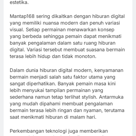
estetika.
Mantap168 sering dikaitkan dengan hiburan digital
yang memiliki nuansa modern dan penuh variasi
visual. Setiap permainan menawarkan konsep
yang berbeda sehingga pemain dapat menikmati
banyak pengalaman dalam satu ruang hiburan
digital. Variasi tersebut membuat suasana bermain
terasa lebih hidup dan tidak monoton.
Dalam dunia hiburan digital modern, kenyamanan
bermain menjadi salah satu faktor utama yang
sangat diperhatikan. Banyak pemain masa kini
lebih menyukai tampilan permainan yang
sederhana namun tetap terlihat stylish. Antarmuka
yang mudah dipahami membuat pengalaman
bermain terasa lebih ringan dan nyaman, terutama
saat menikmati hiburan di malam hari.
Perkembangan teknologi juga memberikan