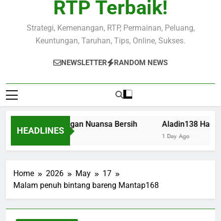
RTP Terbaik!
Strategi, Kemenangan, RTP, Permainan, Peluang,
Keuntungan, Taruhan, Tips, Online, Sukses.
NEWSLETTER
RANDOM NEWS
lay777 Hadir dengan Nuansa Bersih
Aladin138 Hadir 
HEADLINES
nutes Ago
1 Day Ago
Home
2026
May
17
Malam penuh bintang bareng Mantap168