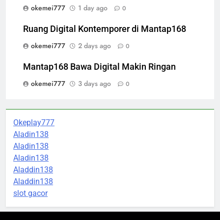
okemei777
1 day ago
0
Ruang Digital Kontemporer di Mantap168
okemei777
2 days ago
0
Mantap168 Bawa Digital Makin Ringan
okemei777
3 days ago
0
Okeplay777
Aladin138
Aladin138
Aladin138
Aladdin138
Aladdin138
slot gacor