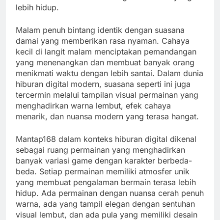
lebih hidup.
Malam penuh bintang identik dengan suasana
damai yang memberikan rasa nyaman. Cahaya
kecil di langit malam menciptakan pemandangan
yang menenangkan dan membuat banyak orang
menikmati waktu dengan lebih santai. Dalam dunia
hiburan digital modern, suasana seperti ini juga
tercermin melalui tampilan visual permainan yang
menghadirkan warna lembut, efek cahaya
menarik, dan nuansa modern yang terasa hangat.
Mantap168 dalam konteks hiburan digital dikenal
sebagai ruang permainan yang menghadirkan
banyak variasi game dengan karakter berbeda-
beda. Setiap permainan memiliki atmosfer unik
yang membuat pengalaman bermain terasa lebih
hidup. Ada permainan dengan nuansa cerah penuh
warna, ada yang tampil elegan dengan sentuhan
visual lembut, dan ada pula yang memiliki desain