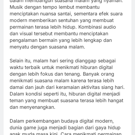
dalam membangun suasana malam yang nyaman.
Musik dengan tempo lembut membantu
menciptakan nuansa santai, sementara efek suara
modern memberikan sentuhan yang membuat
permainan terasa lebih hidup. Kombinasi audio
dan visual tersebut membantu menciptakan
pengalaman bermain yang lebih lengkap dan
menyatu dengan suasana malam.
Selain itu, malam hari sering dianggap sebagai
waktu terbaik untuk menikmati hiburan digital
dengan lebih fokus dan tenang. Banyak orang
menikmati suasana malam karena terasa lebih
damai dan jauh dari keramaian aktivitas siang hari.
Dalam kondisi seperti itu, hiburan digital menjadi
teman yang membuat suasana terasa lebih hangat
dan menyenangkan.
Dalam perkembangan budaya digital modern,
dunia game juga menjadi bagian dari gaya hidup
anak muda masa kini. Cara menikmati permainan,