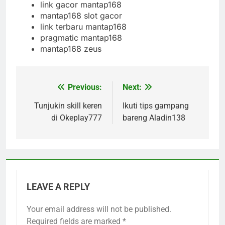
link gacor mantap168
mantap168 slot gacor
link terbaru mantap168
pragmatic mantap168
mantap168 zeus
Previous:
Next:
Post
navigation
Tunjukin skill keren
Ikuti tips gampang
di Okeplay777
bareng Aladin138
LEAVE A REPLY
Your email address will not be published.
Required fields are marked
*