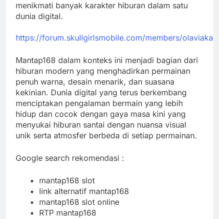
menikmati banyak karakter hiburan dalam satu
dunia digital.
https://forum.skullgirlsmobile.com/members/olaviaka
Mantap168 dalam konteks ini menjadi bagian dari
hiburan modern yang menghadirkan permainan
penuh warna, desain menarik, dan suasana
kekinian. Dunia digital yang terus berkembang
menciptakan pengalaman bermain yang lebih
hidup dan cocok dengan gaya masa kini yang
menyukai hiburan santai dengan nuansa visual
unik serta atmosfer berbeda di setiap permainan.
Google search rekomendasi :
mantap168 slot
link alternatif mantap168
mantap168 slot online
RTP mantap168