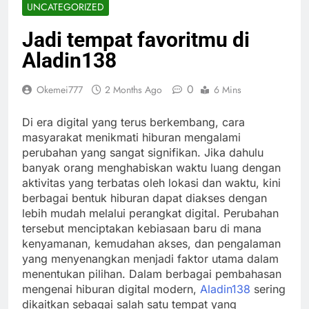
UNCATEGORIZED
Jadi tempat favoritmu di
Aladin138
0
Okemei777
2 Months Ago
6 Mins
Di era digital yang terus berkembang, cara
masyarakat menikmati hiburan mengalami
perubahan yang sangat signifikan. Jika dahulu
banyak orang menghabiskan waktu luang dengan
aktivitas yang terbatas oleh lokasi dan waktu, kini
berbagai bentuk hiburan dapat diakses dengan
lebih mudah melalui perangkat digital. Perubahan
tersebut menciptakan kebiasaan baru di mana
kenyamanan, kemudahan akses, dan pengalaman
yang menyenangkan menjadi faktor utama dalam
menentukan pilihan. Dalam berbagai pembahasan
mengenai hiburan digital modern,
Aladin138
sering
dikaitkan sebagai salah satu tempat yang