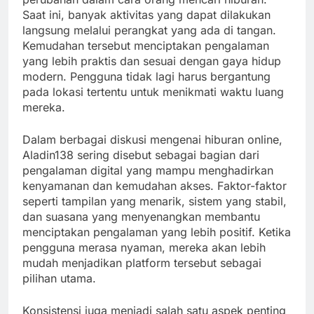
Saat ini, banyak aktivitas yang dapat dilakukan
langsung melalui perangkat yang ada di tangan.
Kemudahan tersebut menciptakan pengalaman
yang lebih praktis dan sesuai dengan gaya hidup
modern. Pengguna tidak lagi harus bergantung
pada lokasi tertentu untuk menikmati waktu luang
mereka.
Dalam berbagai diskusi mengenai hiburan online,
Aladin138 sering disebut sebagai bagian dari
pengalaman digital yang mampu menghadirkan
kenyamanan dan kemudahan akses. Faktor-faktor
seperti tampilan yang menarik, sistem yang stabil,
dan suasana yang menyenangkan membantu
menciptakan pengalaman yang lebih positif. Ketika
pengguna merasa nyaman, mereka akan lebih
mudah menjadikan platform tersebut sebagai
pilihan utama.
Konsistensi juga menjadi salah satu aspek penting