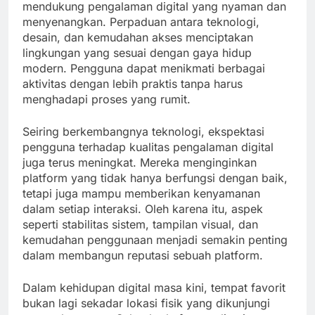
mendukung pengalaman digital yang nyaman dan
menyenangkan. Perpaduan antara teknologi,
desain, dan kemudahan akses menciptakan
lingkungan yang sesuai dengan gaya hidup
modern. Pengguna dapat menikmati berbagai
aktivitas dengan lebih praktis tanpa harus
menghadapi proses yang rumit.
Seiring berkembangnya teknologi, ekspektasi
pengguna terhadap kualitas pengalaman digital
juga terus meningkat. Mereka menginginkan
platform yang tidak hanya berfungsi dengan baik,
tetapi juga mampu memberikan kenyamanan
dalam setiap interaksi. Oleh karena itu, aspek
seperti stabilitas sistem, tampilan visual, dan
kemudahan penggunaan menjadi semakin penting
dalam membangun reputasi sebuah platform.
Dalam kehidupan digital masa kini, tempat favorit
bukan lagi sekadar lokasi fisik yang dikunjungi