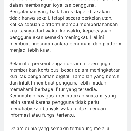
dalam membangun loyalitas pengguna.
Pengalaman yang baik harus dapat dirasakan
tidak hanya sekali, tetapi secara berkelanjutan.
Ketika sebuah platform mampu mempertahankan
kualitasnya dari waktu ke waktu, kepercayaan
pengguna akan semakin meningkat. Hal ini
membuat hubungan antara pengguna dan platform
menjadi lebih kuat.
Selain itu, perkembangan desain modern juga
memberikan kontribusi besar dalam meningkatkan
kualitas pengalaman digital. Tampilan yang bersih
dan intuitif membuat pengguna lebih mudah
memahami berbagai fitur yang tersedia.
Kemudahan navigasi menciptakan suasana yang
lebih santai karena pengguna tidak perlu
menghabiskan banyak waktu untuk mencari
informasi atau fungsi tertentu.
Dalam dunia yang semakin terhubung melalui