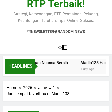
RTP Terbaik!
Strategi, Kemenangan, RTP, Permainan, Peluang,
Keuntungan, Taruhan, Tips, Online, Sukses.
NEWSLETTER
RANDOM NEWS
ay777 Hadir dengan Nuansa Bersih
Aladin138 Hadir d
HEADLINES
utes Ago
1 Day Ago
Home
2026
June
1
Jadi tempat favoritmu di Aladin138