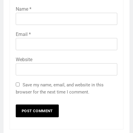
Name
*
Email
*
Website
Save my name, email, and website in this
browser for the next time I comment.