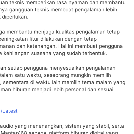
gguan teknis memberikan rasa nyaman dan membantu
anya gangguan teknis membuat pengalaman lebih
 diperlukan.
uga membantu menjaga kualitas pengalaman tetap
eningkatan fitur dilakukan dengan tetap
manan dan ketenangan. Hal ini membuat pengguna
pa kehilangan suasana yang sudah terbentuk.
kan setiap pengguna menyesuaikan pengalaman
Dalam satu waktu, seseorang mungkin memilih
 sementara di waktu lain memilih tema malam yang
laman hiburan menjadi lebih personal dan sesuai
a/Latest
 audio yang menenangkan, sistem yang stabil, serta
Mantap168 sebagai platform hiburan digital yang