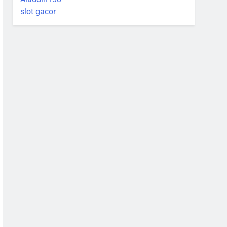
slot gacor