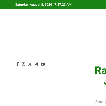
Skip
Saturday, August 8, 2026
7:47:24 AM
to
content
Ra
Strate