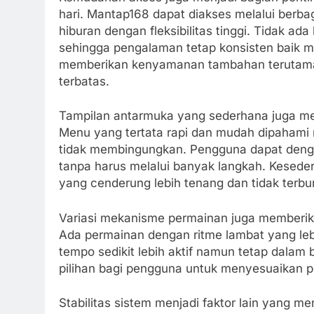
hari. Mantap168 dapat diakses melalui berb
hiburan dengan fleksibilitas tinggi. Tidak 
sehingga pengalaman tetap konsisten baik me
memberikan kenyamanan tambahan terutama s
terbatas.
Tampilan antarmuka yang sederhana juga m
Menu yang tertata rapi dan mudah dipahami 
tidak membingungkan. Pengguna dapat den
tanpa harus melalui banyak langkah. Kesede
yang cenderung lebih tenang dan tidak terbu
Variasi mekanisme permainan juga memberikan
Ada permainan dengan ritme lambat yang leb
tempo sedikit lebih aktif namun tetap dala
pilihan bagi pengguna untuk menyesuaikan p
Stabilitas sistem menjadi faktor lain yang