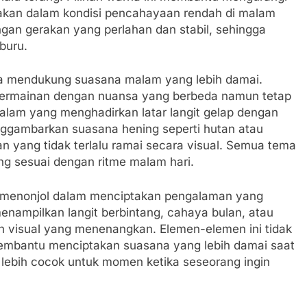
akan dalam kondisi pencahayaan rendah di malam
ngan gerakan yang perlahan dan stabil, sehingga
buru.
uga mendukung suasana malam yang lebih damai.
permainan dengan nuansa yang berbeda namun tetap
am yang menghadirkan latar langit gelap dengan
ggambarkan suasana hening seperti hutan atau
gan yang tidak terlalu ramai secara visual. Semua tema
ng sesuai dengan ritme malam hari.
g menonjol dalam menciptakan pengalaman yang
enampilkan langit berbintang, cahaya bulan, atau
 visual yang menenangkan. Elemen-elemen ini tidak
membantu menciptakan suasana yang lebih damai saat
 lebih cocok untuk momen ketika seseorang ingin