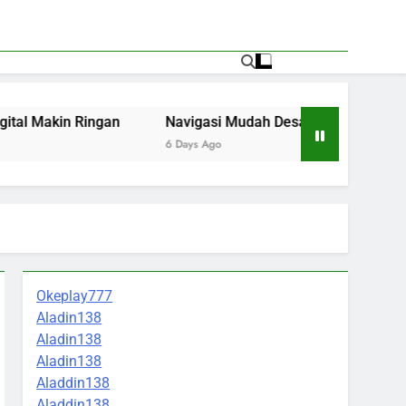
Ringan
Navigasi Mudah Desain Modern di Okeplay777
6 Days Ago
Okeplay777
Aladin138
Aladin138
Aladin138
Aladdin138
Aladdin138