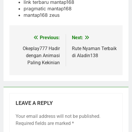
link terbaru mantap168
pragmatic mantap168
mantap168 zeus
Previous:
Next:
Post
navigation
Okeplay777 Hadir
Rute Nyaman Terbaik
dengan Animasi
di Aladin138
Paling Kekinian
LEAVE A REPLY
Your email address will not be published.
Required fields are marked
*