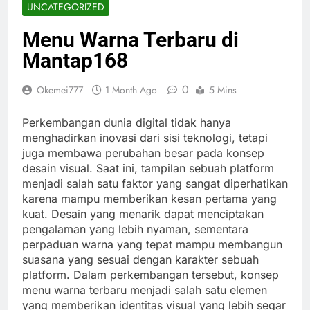
UNCATEGORIZED
Menu Warna Terbaru di
Mantap168
0
Okemei777
1 Month Ago
5 Mins
Perkembangan dunia digital tidak hanya
menghadirkan inovasi dari sisi teknologi, tetapi
juga membawa perubahan besar pada konsep
desain visual. Saat ini, tampilan sebuah platform
menjadi salah satu faktor yang sangat diperhatikan
karena mampu memberikan kesan pertama yang
kuat. Desain yang menarik dapat menciptakan
pengalaman yang lebih nyaman, sementara
perpaduan warna yang tepat mampu membangun
suasana yang sesuai dengan karakter sebuah
platform. Dalam perkembangan tersebut, konsep
menu warna terbaru menjadi salah satu elemen
yang memberikan identitas visual yang lebih segar