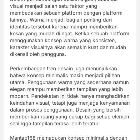
visual menjadi salah satu faktor yang
membedakan sebuah platform dengan platform
lainnya. Warna menjadi bagian penting dari
identitas tersebut karena mampu memberikan
kesan yang mudah diingat. Ketika sebuah platform
menggunakan konsep warna yang konsisten,
karakter visualnya akan semakin kuat dan mudah
dikenali oleh pengguna.
Perkembangan tren desain juga menunjukkan
bahwa konsep minimalis masih menjadi pilihan
utama. Penggunaan warna yang sederhana namun
elegan mampu memberikan tampilan yang lebih
modern. Pendekatan ini tidak hanya menghadirkan
keindahan visual, tetapi juga menjaga kenyamanan
dalam proses penggunaan. Desain yang bersih
memberikan ruang yang cukup bagi setiap elemen
sehingga tampilan terasa lebih teratur.
Mantap168 memadukan konsep minimalis dengan