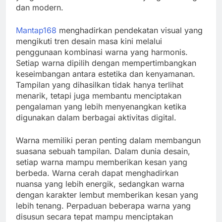
dan modern.
Mantap168
menghadirkan pendekatan visual yang
mengikuti tren desain masa kini melalui
penggunaan kombinasi warna yang harmonis.
Setiap warna dipilih dengan mempertimbangkan
keseimbangan antara estetika dan kenyamanan.
Tampilan yang dihasilkan tidak hanya terlihat
menarik, tetapi juga membantu menciptakan
pengalaman yang lebih menyenangkan ketika
digunakan dalam berbagai aktivitas digital.
Warna memiliki peran penting dalam membangun
suasana sebuah tampilan. Dalam dunia desain,
setiap warna mampu memberikan kesan yang
berbeda. Warna cerah dapat menghadirkan
nuansa yang lebih energik, sedangkan warna
dengan karakter lembut memberikan kesan yang
lebih tenang. Perpaduan beberapa warna yang
disusun secara tepat mampu menciptakan