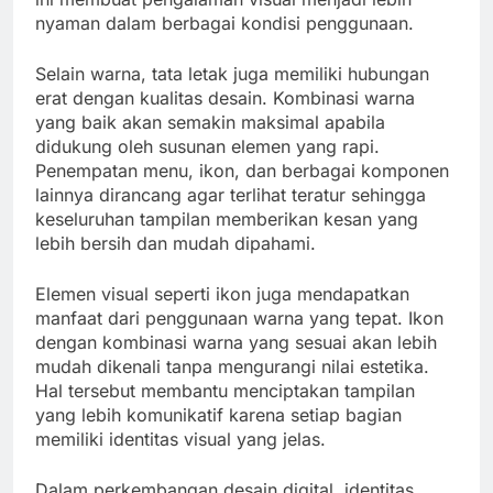
nyaman dalam berbagai kondisi penggunaan.
Selain warna, tata letak juga memiliki hubungan
erat dengan kualitas desain. Kombinasi warna
yang baik akan semakin maksimal apabila
didukung oleh susunan elemen yang rapi.
Penempatan menu, ikon, dan berbagai komponen
lainnya dirancang agar terlihat teratur sehingga
keseluruhan tampilan memberikan kesan yang
lebih bersih dan mudah dipahami.
Elemen visual seperti ikon juga mendapatkan
manfaat dari penggunaan warna yang tepat. Ikon
dengan kombinasi warna yang sesuai akan lebih
mudah dikenali tanpa mengurangi nilai estetika.
Hal tersebut membantu menciptakan tampilan
yang lebih komunikatif karena setiap bagian
memiliki identitas visual yang jelas.
Dalam perkembangan desain digital, identitas