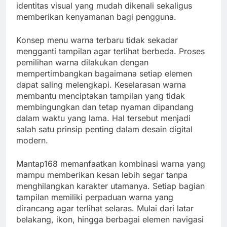
identitas visual yang mudah dikenali sekaligus
memberikan kenyamanan bagi pengguna.
Konsep menu warna terbaru tidak sekadar
mengganti tampilan agar terlihat berbeda. Proses
pemilihan warna dilakukan dengan
mempertimbangkan bagaimana setiap elemen
dapat saling melengkapi. Keselarasan warna
membantu menciptakan tampilan yang tidak
membingungkan dan tetap nyaman dipandang
dalam waktu yang lama. Hal tersebut menjadi
salah satu prinsip penting dalam desain digital
modern.
Mantap168 memanfaatkan kombinasi warna yang
mampu memberikan kesan lebih segar tanpa
menghilangkan karakter utamanya. Setiap bagian
tampilan memiliki perpaduan warna yang
dirancang agar terlihat selaras. Mulai dari latar
belakang, ikon, hingga berbagai elemen navigasi