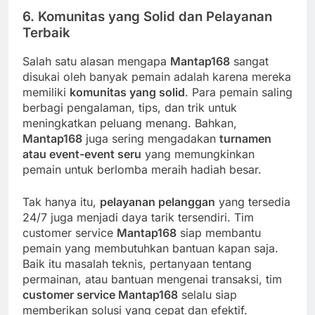
6. Komunitas yang Solid dan Pelayanan
Terbaik
Salah satu alasan mengapa
Mantap168
sangat
disukai oleh banyak pemain adalah karena mereka
memiliki
komunitas yang solid
. Para pemain saling
berbagi pengalaman, tips, dan trik untuk
meningkatkan peluang menang. Bahkan,
Mantap168
juga sering mengadakan
turnamen
atau event-event seru
yang memungkinkan
pemain untuk berlomba meraih hadiah besar.
Tak hanya itu,
pelayanan pelanggan
yang tersedia
24/7 juga menjadi daya tarik tersendiri. Tim
customer service
Mantap168
siap membantu
pemain yang membutuhkan bantuan kapan saja.
Baik itu masalah teknis, pertanyaan tentang
permainan, atau bantuan mengenai transaksi, tim
customer service Mantap168
selalu siap
memberikan solusi yang cepat dan efektif.