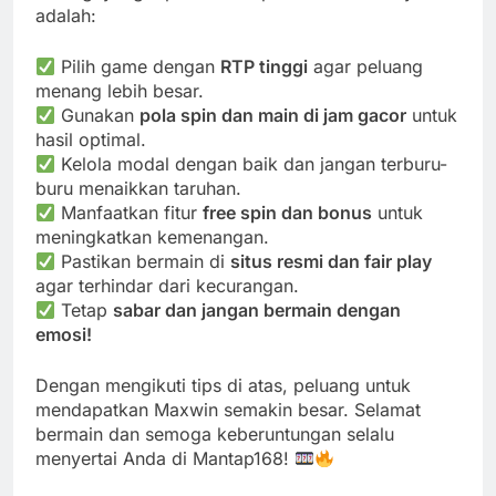
adalah:
Pilih game dengan
RTP tinggi
agar peluang
menang lebih besar.
Gunakan
pola spin dan main di jam gacor
untuk
hasil optimal.
Kelola modal dengan baik dan jangan terburu-
buru menaikkan taruhan.
Manfaatkan fitur
free spin dan bonus
untuk
meningkatkan kemenangan.
Pastikan bermain di
situs resmi dan fair play
agar terhindar dari kecurangan.
Tetap
sabar dan jangan bermain dengan
emosi!
Dengan mengikuti tips di atas, peluang untuk
mendapatkan Maxwin semakin besar. Selamat
bermain dan semoga keberuntungan selalu
menyertai Anda di Mantap168!