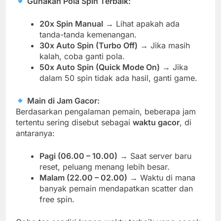
Gunakan Pola Spin Terbaik:
20x Spin Manual
→ Lihat apakah ada
tanda-tanda kemenangan.
30x Auto Spin (Turbo Off)
→ Jika masih
kalah, coba ganti pola.
50x Auto Spin (Quick Mode On)
→ Jika
dalam 50 spin tidak ada hasil, ganti game.
Main di Jam Gacor:
Berdasarkan pengalaman pemain, beberapa jam
tertentu sering disebut sebagai
waktu gacor
, di
antaranya:
Pagi (06.00 – 10.00)
→ Saat server baru
reset, peluang menang lebih besar.
Malam (22.00 – 02.00)
→ Waktu di mana
banyak pemain mendapatkan scatter dan
free spin.