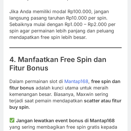
Jika Anda memiliki modal Rp100.000, jangan
langsung pasang taruhan Rp10.000 per spin.
Sebaiknya mulai dengan Rp1.000 – Rp2.000 per
spin agar permainan lebih panjang dan peluang
mendapatkan free spin lebih besar.
4. Manfaatkan Free Spin dan
Fitur Bonus
Dalam permainan slot di
Mantap168
,
free spin dan
fitur bonus
adalah kunci utama untuk meraih
kemenangan besar. Biasanya, Maxwin sering
terjadi saat pemain mendapatkan
scatter atau fitur
buy spin
.
Jangan lewatkan event bonus di Mantap168
yang sering membagikan free spin gratis kepada