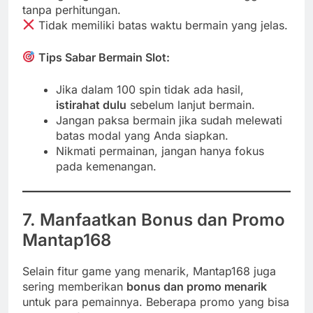
tanpa perhitungan.
Tidak memiliki batas waktu bermain yang jelas.
Tips Sabar Bermain Slot:
Jika dalam 100 spin tidak ada hasil,
istirahat dulu
sebelum lanjut bermain.
Jangan paksa bermain jika sudah melewati
batas modal yang Anda siapkan.
Nikmati permainan, jangan hanya fokus
pada kemenangan.
7. Manfaatkan Bonus dan Promo
Mantap168
Selain fitur game yang menarik, Mantap168 juga
sering memberikan
bonus dan promo menarik
untuk para pemainnya. Beberapa promo yang bisa