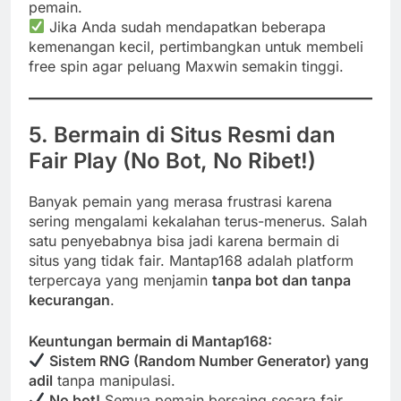
pemain.
Jika Anda sudah mendapatkan beberapa
kemenangan kecil, pertimbangkan untuk membeli
free spin agar peluang Maxwin semakin tinggi.
5. Bermain di Situs Resmi dan
Fair Play (No Bot, No Ribet!)
Banyak pemain yang merasa frustrasi karena
sering mengalami kekalahan terus-menerus. Salah
satu penyebabnya bisa jadi karena bermain di
situs yang tidak fair. Mantap168 adalah platform
terpercaya yang menjamin
tanpa bot dan tanpa
kecurangan
.
Keuntungan bermain di Mantap168:
Sistem RNG (Random Number Generator) yang
adil
tanpa manipulasi.
No bot!
Semua pemain bersaing secara fair.