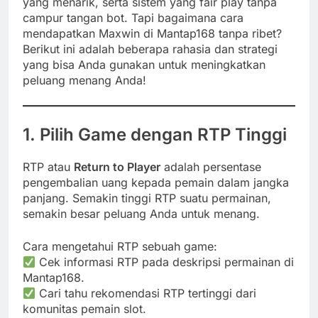
yang menarik, serta sistem yang fair play tanpa
campur tangan bot. Tapi bagaimana cara
mendapatkan Maxwin di Mantap168 tanpa ribet?
Berikut ini adalah beberapa rahasia dan strategi
yang bisa Anda gunakan untuk meningkatkan
peluang menang Anda!
1. Pilih Game dengan RTP Tinggi
RTP atau
Return to Player
adalah persentase
pengembalian uang kepada pemain dalam jangka
panjang. Semakin tinggi RTP suatu permainan,
semakin besar peluang Anda untuk menang.
Cara mengetahui RTP sebuah game:
Cek informasi RTP pada deskripsi permainan di
Mantap168.
Cari tahu rekomendasi RTP tertinggi dari
komunitas pemain slot.