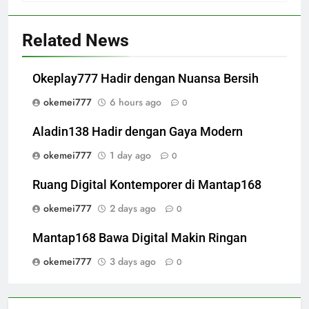
Related News
Okeplay777 Hadir dengan Nuansa Bersih
okemei777
6 hours ago
0
Aladin138 Hadir dengan Gaya Modern
okemei777
1 day ago
0
Ruang Digital Kontemporer di Mantap168
okemei777
2 days ago
0
Mantap168 Bawa Digital Makin Ringan
okemei777
3 days ago
0