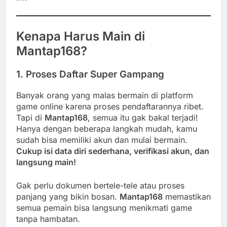
Kenapa Harus Main di
Mantap168?
1. Proses Daftar Super Gampang
Banyak orang yang malas bermain di platform
game online karena proses pendaftarannya ribet.
Tapi di
Mantap168
, semua itu gak bakal terjadi!
Hanya dengan beberapa langkah mudah, kamu
sudah bisa memiliki akun dan mulai bermain.
Cukup isi data diri sederhana, verifikasi akun, dan
langsung main!
Gak perlu dokumen bertele-tele atau proses
panjang yang bikin bosan.
Mantap168
memastikan
semua pemain bisa langsung menikmati game
tanpa hambatan.