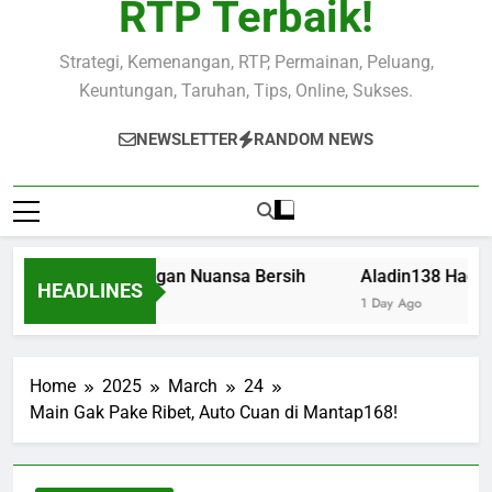
RTP Terbaik!
Strategi, Kemenangan, RTP, Permainan, Peluang,
Keuntungan, Taruhan, Tips, Online, Sukses.
NEWSLETTER
RANDOM NEWS
lay777 Hadir dengan Nuansa Bersih
Aladin138 Hadir 
HEADLINES
rs Ago
1 Day Ago
Home
2025
March
24
Main Gak Pake Ribet, Auto Cuan di Mantap168!