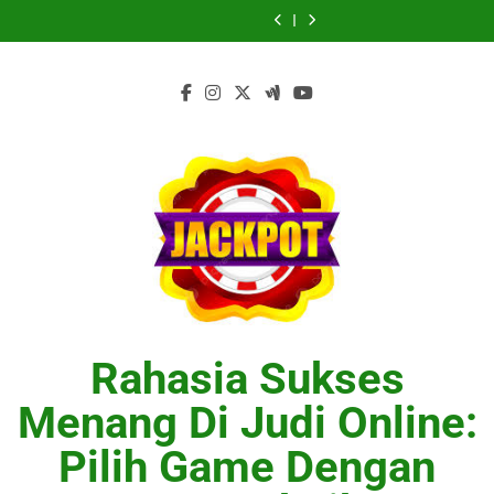
Ruang
Mantap168
Skip
Digital
dengan
dengan
Kontemporer
Digital
dengan
dengan
Digital
Bawa
Makin
Nuansa
Gaya
di
Makin
Nuansa
Gaya
Kontemporer
Digital
to
Ringan
Bersih
Modern
Mantap168
Ringan
Bersih
Modern
di
Makin
content
Mantap168
Ringan
Rahasia Sukses
Menang Di Judi Online:
Pilih Game Dengan