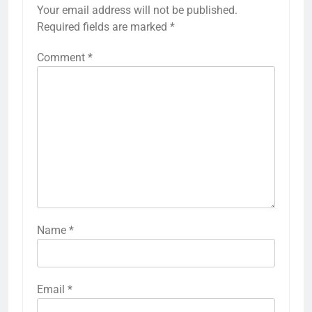
Your email address will not be published.
Required fields are marked
*
Comment
*
Name
*
Email
*