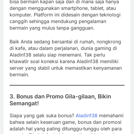
bisa bermain kapan saja dan di mana saja hanya
dengan menggunakan smartphone, tablet, atau
komputer. Platform ini didesain dengan teknologi
canggih sehingga mendukung pengalaman
bermain yang mulus tanpa gangguan.
Baik Anda sedang bersantai di rumah, nongkrong
di kafe, atau dalam perjalanan, dunia gaming di
Aladin138 selalu siap menemani. Tak perlu
khawatir soal koneksi karena Aladin138 memiliki
server yang stabil untuk memastikan kenyamanan
bermain.
3. Bonus dan Promo Gila-gilaan, Bikin
Semangat!
Siapa yang gak suka bonus?
Aladin138
memahami
bahwa selain keseruan game, bonus dan promosi
adalah hal yang paling ditunggu-tunggu oleh para