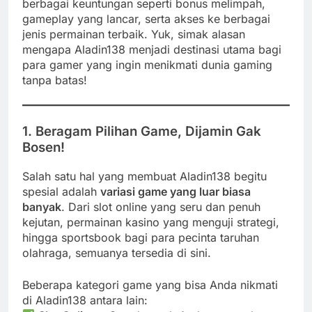
berbagai keuntungan seperti bonus melimpah,
gameplay yang lancar, serta akses ke berbagai
jenis permainan terbaik. Yuk, simak alasan
mengapa Aladin138 menjadi destinasi utama bagi
para gamer yang ingin menikmati dunia gaming
tanpa batas!
1. Beragam Pilihan Game, Dijamin Gak
Bosen!
Salah satu hal yang membuat Aladin138 begitu
spesial adalah
variasi game yang luar biasa
banyak
. Dari slot online yang seru dan penuh
kejutan, permainan kasino yang menguji strategi,
hingga sportsbook bagi para pecinta taruhan
olahraga, semuanya tersedia di sini.
Beberapa kategori game yang bisa Anda nikmati
di Aladin138 antara lain: