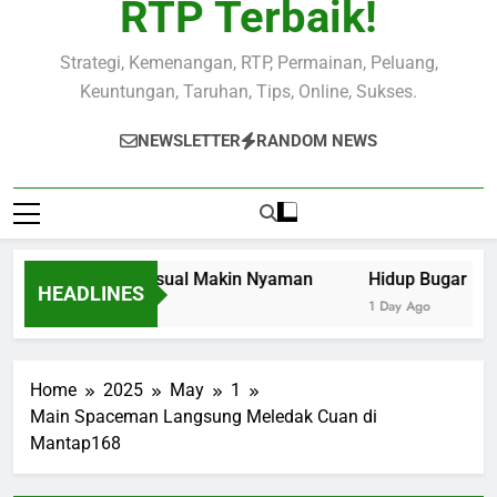
RTP Terbaik!
Strategi, Kemenangan, RTP, Permainan, Peluang,
Keuntungan, Taruhan, Tips, Online, Sukses.
NEWSLETTER
RANDOM NEWS
eplay777 Bawa Visual Makin Nyaman
Hidup Bugar Bare
HEADLINES
Minutes Ago
1 Day Ago
Home
2025
May
1
Main Spaceman Langsung Meledak Cuan di
Mantap168