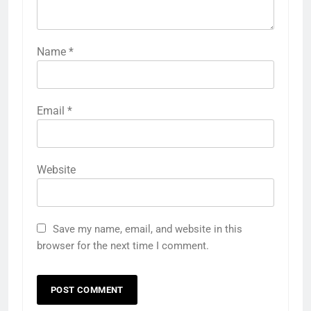
Name
*
Email
*
Website
Save my name, email, and website in this
browser for the next time I comment.