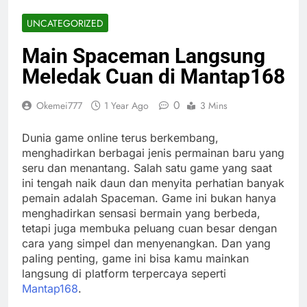
UNCATEGORIZED
Main Spaceman Langsung
Meledak Cuan di Mantap168
0
Okemei777
1 Year Ago
3 Mins
Dunia game online terus berkembang,
menghadirkan berbagai jenis permainan baru yang
seru dan menantang. Salah satu game yang saat
ini tengah naik daun dan menyita perhatian banyak
pemain adalah Spaceman. Game ini bukan hanya
menghadirkan sensasi bermain yang berbeda,
tetapi juga membuka peluang cuan besar dengan
cara yang simpel dan menyenangkan. Dan yang
paling penting, game ini bisa kamu mainkan
langsung di platform terpercaya seperti
Mantap168
.