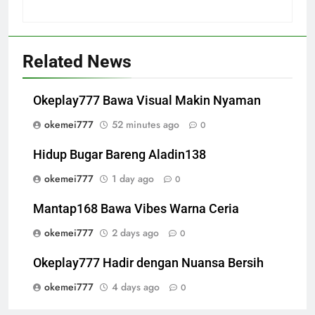
Related News
Okeplay777 Bawa Visual Makin Nyaman
okemei777
52 minutes ago
0
Hidup Bugar Bareng Aladin138
okemei777
1 day ago
0
Mantap168 Bawa Vibes Warna Ceria
okemei777
2 days ago
0
Okeplay777 Hadir dengan Nuansa Bersih
okemei777
4 days ago
0