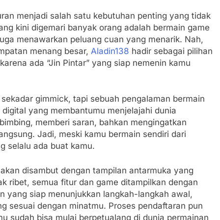
buran menjadi salah satu kebutuhan penting yang tidak
yang kini digemari banyak orang adalah bermain game
 juga menawarkan peluang cuan yang menarik. Nah,
sempatan menang besar,
Aladin138
hadir sebagai pilihan
, karena ada “Jin Pintar” yang siap nemenin kamu
ya sekadar gimmick, tapi sebuah pengalaman bermain
k digital yang membantumu menjelajahi dunia
bimbing, memberi saran, bahkan mengingatkan
ngsung. Jadi, meski kamu bermain sendiri dari
g selalu ada buat kamu.
u akan disambut dengan tampilan antarmuka yang
k ribet, semua fitur dan game ditampilkan dengan
uan yang siap menunjukkan langkah-langkah awal,
ang sesuai dengan minatmu. Proses pendaftaran pun
mu sudah bisa mulai berpetualang di dunia permainan