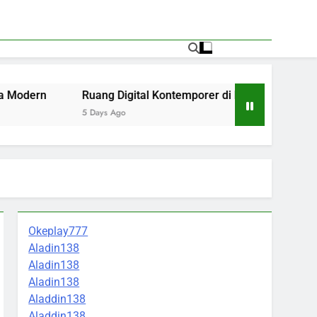
Ruang Digital Kontemporer di Mantap168
Mantap
5 Days Ago
6 Days A
Okeplay777
Aladin138
Aladin138
Aladin138
Aladdin138
Aladdin138