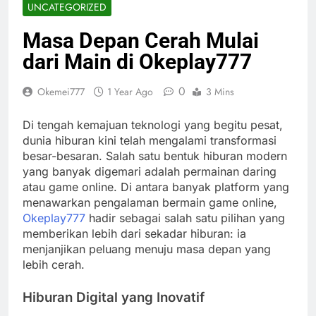
UNCATEGORIZED
Masa Depan Cerah Mulai
dari Main di Okeplay777
0
Okemei777
1 Year Ago
3 Mins
Di tengah kemajuan teknologi yang begitu pesat,
dunia hiburan kini telah mengalami transformasi
besar-besaran. Salah satu bentuk hiburan modern
yang banyak digemari adalah permainan daring
atau game online. Di antara banyak platform yang
menawarkan pengalaman bermain game online,
Okeplay777
hadir sebagai salah satu pilihan yang
memberikan lebih dari sekadar hiburan: ia
menjanjikan peluang menuju masa depan yang
lebih cerah.
Hiburan Digital yang Inovatif