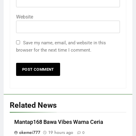
Website
Save my name, email, and website in this
browser for the next time I comment.
Related News
Mantap168 Bawa Vibes Warna Ceria
okemei777
19 hours ago
0