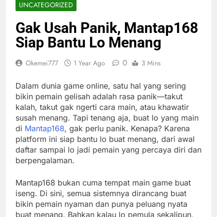
UNCATEGORIZED
Gak Usah Panik, Mantap168
Siap Bantu Lo Menang
0
Okemei777
1 Year Ago
3 Mins
Dalam dunia game online, satu hal yang sering
bikin pemain gelisah adalah rasa panik—takut
kalah, takut gak ngerti cara main, atau khawatir
susah menang. Tapi tenang aja, buat lo yang main
di
Mantap168
, gak perlu panik. Kenapa? Karena
platform ini siap bantu lo buat menang, dari awal
daftar sampai lo jadi pemain yang percaya diri dan
berpengalaman.
Mantap168 bukan cuma tempat main game buat
iseng. Di sini, semua sistemnya dirancang buat
bikin pemain nyaman dan punya peluang nyata
buat menang. Bahkan kalau lo pemula sekalipun,