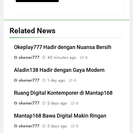
Related News
Okeplay777 Hadir dengan Nuansa Bersih
okemei777
40 minutes ago
0
Aladin138 Hadir dengan Gaya Modern
okemei777
1 day ago
0
Ruang Digital Kontemporer di Mantap168
okemei777
2 days ago
0
Mantap168 Bawa Digital Makin Ringan
okemei777
3 days ago
0