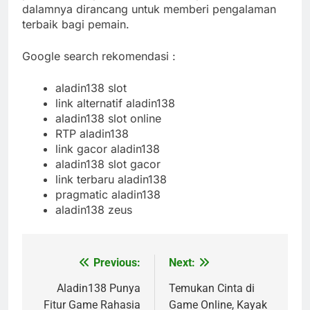
dalamnya dirancang untuk memberi pengalaman
terbaik bagi pemain.
Google search rekomendasi :
aladin138 slot
link alternatif aladin138
aladin138 slot online
RTP aladin138
link gacor aladin138
aladin138 slot gacor
link terbaru aladin138
pragmatic aladin138
aladin138 zeus
Previous:
Next:
Post
navigation
Aladin138 Punya
Temukan Cinta di
Fitur Game Rahasia
Game Online, Kayak