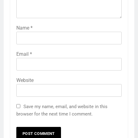
Name
*
Email
*
Website
Save my name, email, and website in this
browser for the next time I comment.