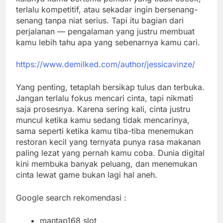
terlalu kompetitif, atau sekadar ingin bersenang-
senang tanpa niat serius. Tapi itu bagian dari
perjalanan — pengalaman yang justru membuat
kamu lebih tahu apa yang sebenarnya kamu cari.
https://www.demilked.com/author/jessicavinze/
Yang penting, tetaplah bersikap tulus dan terbuka.
Jangan terlalu fokus mencari cinta, tapi nikmati
saja prosesnya. Karena sering kali, cinta justru
muncul ketika kamu sedang tidak mencarinya,
sama seperti ketika kamu tiba-tiba menemukan
restoran kecil yang ternyata punya rasa makanan
paling lezat yang pernah kamu coba. Dunia digital
kini membuka banyak peluang, dan menemukan
cinta lewat game bukan lagi hal aneh.
Google search rekomendasi :
mantap168 slot