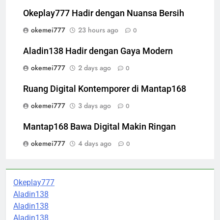
Okeplay777 Hadir dengan Nuansa Bersih
okemei777
23 hours ago
0
Aladin138 Hadir dengan Gaya Modern
okemei777
2 days ago
0
Ruang Digital Kontemporer di Mantap168
okemei777
3 days ago
0
Mantap168 Bawa Digital Makin Ringan
okemei777
4 days ago
0
Okeplay777
Aladin138
Aladin138
Aladin138