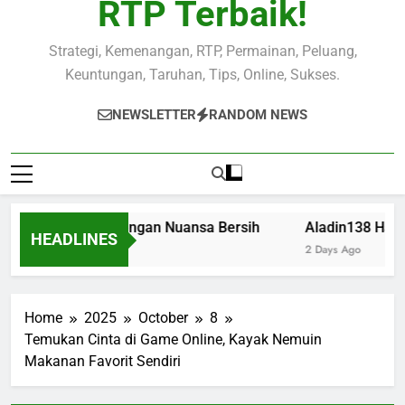
RTP Terbaik!
Strategi, Kemenangan, RTP, Permainan, Peluang,
Keuntungan, Taruhan, Tips, Online, Sukses.
NEWSLETTER
RANDOM NEWS
eplay777 Hadir dengan Nuansa Bersih
Aladin138 Hadir
HEADLINES
 Hours Ago
2 Days Ago
Home
2025
October
8
Temukan Cinta di Game Online, Kayak Nemuin
Makanan Favorit Sendiri