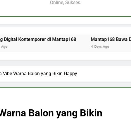
Online, Sukses.
ontemporer di Mantap168
Mantap168 Bawa Digital Makin
4 Days Ago
 Vibe Warna Balon yang Bikin Happy
Warna Balon yang Bikin