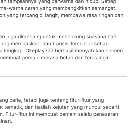
lah tampilannya yang berwarna dan hidup. Setiap
arna-warna cerah yang membangkitkan semangat.
on yang terbang di langit, membawa rasa ringan dan
nan juga dirancang untuk mendukung suasana hati.
ang memuaskan, dan transisi lembut di setiap
a lengkap. Okeplay777 berhasil menyatukan elemen
 membuat pemain merasa betah dan terus ingin
 ceria, tetapi juga tentang fitur-fitur yang
 tematik, dan hadiah kejutan yang muncul seperti
Fitur-fitur ini membuat pemain selalu penasaran
inan.