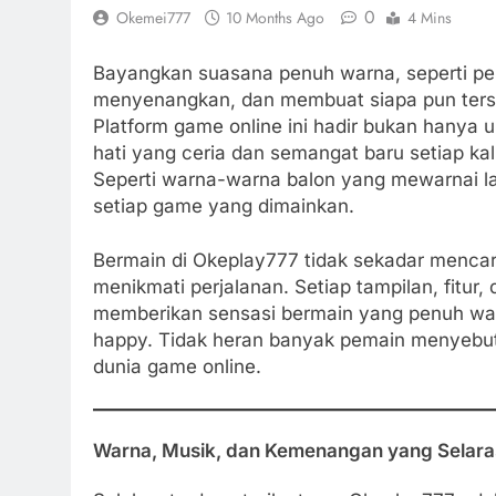
0
Okemei777
10 Months Ago
4 Mins
Bayangkan suasana penuh warna, seperti pe
menyenangkan, dan membuat siapa pun terse
Platform game online ini hadir bukan hanya 
hati yang ceria dan semangat baru setiap k
Seperti warna-warna balon yang mewarnai lan
setiap game yang dimainkan.
Bermain di Okeplay777 tidak sekadar mencar
menikmati perjalanan. Setiap tampilan, fitur,
memberikan sensasi bermain yang penuh war
happy. Tidak heran banyak pemain menyebut
dunia game online.
Warna, Musik, dan Kemenangan yang Selara