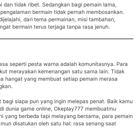
 dan tidak ribet. Sedangkan bagi pemain lama,
t pengalaman bermain tidak pernah membosankan.
dijelajahi, dari tema permainan, misi tambahan,
gat bermain terus terjaga tanpa rasa jenuh.
sa seperti pesta warna adalah komunitasnya. Para
 ikut merayakan kemenangan satu sama lain. Tidak
sana hangat yang membuat setiap pemain merasa
gkan.
t bagi siapa pun yang ingin melepas penat. Baik kamu
 di dunia game online, Okeplay777 membuatmu
ni yang berbeda tapi melayang bersama, para pemain
namun disatukan oleh satu hal: rasa senang saat