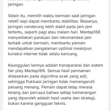
jaringan.
Selain itu, memilih waktu bermain saat jaringan
relatif sepi dapat membantu stabilitas. Biasanya,
jaringan cenderung lebih stabil pada jam-jam
tertentu, seperti pagi atau malam hari. Mantap168
menyediakan panduan dan rekomendasi jam
terbaik untuk bermain, membantu pemain
mendapatkan pengalaman optimal meskipun
koneksi internet tidak selalu kencang.
Keunggulan lainnya adalah transparansi dan sistem
fair play Mantap168. Semua hasil permainan
didasarkan pada algoritma acak yang adil,
sehingga fluktuasi jaringan tidak memengaruhi
peluang menang. Pemain dapat tetap merasa
tenang dan percaya bahwa setiap kemenangan
yang diperoleh adalah hasil usaha dan strategi,
bukan karena gangguan teknis.