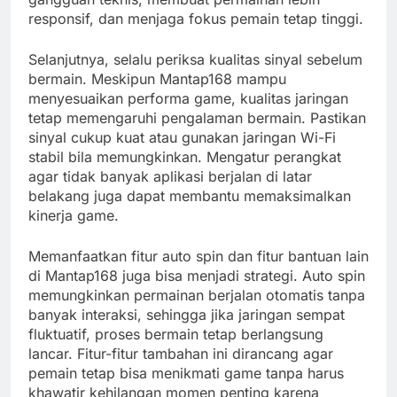
responsif, dan menjaga fokus pemain tetap tinggi.
Selanjutnya, selalu periksa kualitas sinyal sebelum
bermain. Meskipun Mantap168 mampu
menyesuaikan performa game, kualitas jaringan
tetap memengaruhi pengalaman bermain. Pastikan
sinyal cukup kuat atau gunakan jaringan Wi-Fi
stabil bila memungkinkan. Mengatur perangkat
agar tidak banyak aplikasi berjalan di latar
belakang juga dapat membantu memaksimalkan
kinerja game.
Memanfaatkan fitur auto spin dan fitur bantuan lain
di Mantap168 juga bisa menjadi strategi. Auto spin
memungkinkan permainan berjalan otomatis tanpa
banyak interaksi, sehingga jika jaringan sempat
fluktuatif, proses bermain tetap berlangsung
lancar. Fitur-fitur tambahan ini dirancang agar
pemain tetap bisa menikmati game tanpa harus
khawatir kehilangan momen penting karena