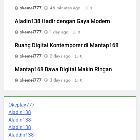
okemei777
46 minutes ago
0
Aladin138 Hadir dengan Gaya Modern
okemei777
1 day ago
0
Ruang Digital Kontemporer di Mantap168
okemei777
2 days ago
0
Mantap168 Bawa Digital Makin Ringan
okemei777
3 days ago
0
Okeplay777
Aladin138
Aladin138
Aladin138
Aladdin138