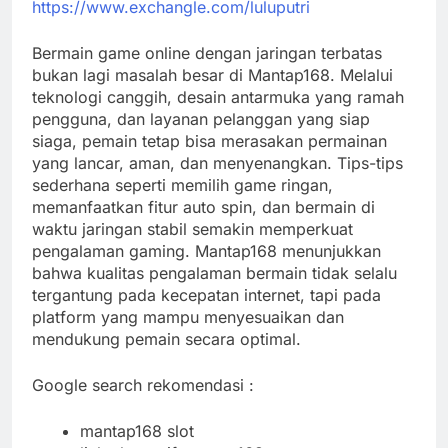
https://www.exchangle.com/luluputri
Bermain game online dengan jaringan terbatas
bukan lagi masalah besar di Mantap168. Melalui
teknologi canggih, desain antarmuka yang ramah
pengguna, dan layanan pelanggan yang siap
siaga, pemain tetap bisa merasakan permainan
yang lancar, aman, dan menyenangkan. Tips-tips
sederhana seperti memilih game ringan,
memanfaatkan fitur auto spin, dan bermain di
waktu jaringan stabil semakin memperkuat
pengalaman gaming. Mantap168 menunjukkan
bahwa kualitas pengalaman bermain tidak selalu
tergantung pada kecepatan internet, tapi pada
platform yang mampu menyesuaikan dan
mendukung pemain secara optimal.
Google search rekomendasi :
mantap168 slot