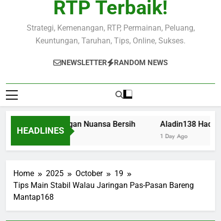
RTP Terbaik!
Strategi, Kemenangan, RTP, Permainan, Peluang,
Keuntungan, Taruhan, Tips, Online, Sukses.
NEWSLETTER
RANDOM NEWS
lay777 Hadir dengan Nuansa Bersih
Aladin138 Hadir d
HEADLINES
nutes Ago
1 Day Ago
Home
2025
October
19
Tips Main Stabil Walau Jaringan Pas-Pasan Bareng
Mantap168