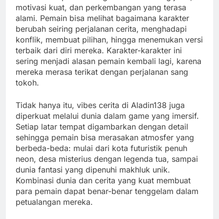
motivasi kuat, dan perkembangan yang terasa
alami. Pemain bisa melihat bagaimana karakter
berubah seiring perjalanan cerita, menghadapi
konflik, membuat pilihan, hingga menemukan versi
terbaik dari diri mereka. Karakter-karakter ini
sering menjadi alasan pemain kembali lagi, karena
mereka merasa terikat dengan perjalanan sang
tokoh.
Tidak hanya itu, vibes cerita di Aladin138 juga
diperkuat melalui dunia dalam game yang imersif.
Setiap latar tempat digambarkan dengan detail
sehingga pemain bisa merasakan atmosfer yang
berbeda-beda: mulai dari kota futuristik penuh
neon, desa misterius dengan legenda tua, sampai
dunia fantasi yang dipenuhi makhluk unik.
Kombinasi dunia dan cerita yang kuat membuat
para pemain dapat benar-benar tenggelam dalam
petualangan mereka.