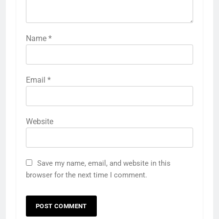
Name
*
Email
*
Website
Save my name, email, and website in this
browser for the next time I comment.