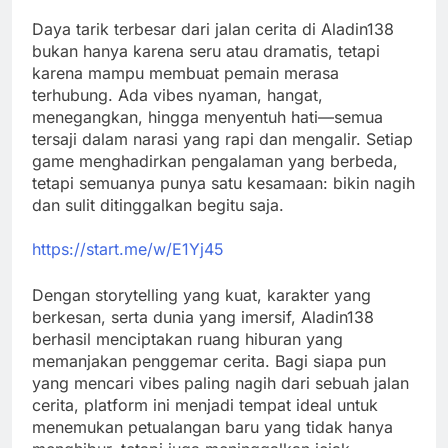
Daya tarik terbesar dari jalan cerita di Aladin138
bukan hanya karena seru atau dramatis, tetapi
karena mampu membuat pemain merasa
terhubung. Ada vibes nyaman, hangat,
menegangkan, hingga menyentuh hati—semua
tersaji dalam narasi yang rapi dan mengalir. Setiap
game menghadirkan pengalaman yang berbeda,
tetapi semuanya punya satu kesamaan: bikin nagih
dan sulit ditinggalkan begitu saja.
https://start.me/w/E1Yj45
Dengan storytelling yang kuat, karakter yang
berkesan, serta dunia yang imersif, Aladin138
berhasil menciptakan ruang hiburan yang
memanjakan penggemar cerita. Bagi siapa pun
yang mencari vibes paling nagih dari sebuah jalan
cerita, platform ini menjadi tempat ideal untuk
menemukan petualangan baru yang tidak hanya