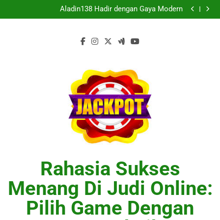
Okeplay777 Hadir dengan Nuansa Bersih
Skip
Aladin138 Hadir dengan Gaya Modern
to
Ruang Digital Kontemporer di Mantap168
Mantap168 Bawa Digital Makin Ringan
content
Okeplay777 Hadir dengan Nuansa Bersih
Aladin138 Hadir dengan Gaya Modern
Ruang Digital Kontemporer di Mantap168
Mantap168 Bawa Digital Makin Ringan
Rahasia Sukses
Menang Di Judi Online:
Pilih Game Dengan