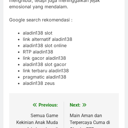
menghibur, tetapi juga meninggalkan jejak
emosional yang mendalam.
Google search rekomendasi :
aladin138 slot
link alternatif aladin138
aladin138 slot online
RTP aladin138
link gacor aladin138
aladin138 slot gacor
link terbaru aladin138
pragmatic aladin138
aladin138 zeus
Previous:
Next:
Post
navigation
Semua Game
Main Aman dan
Kekinian Anak Muda
Terpercaya Cuma di