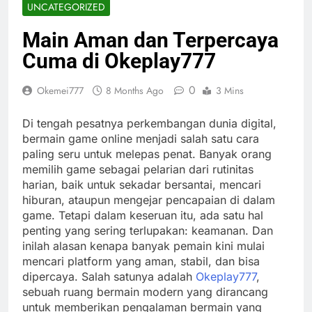
UNCATEGORIZED
Main Aman dan Terpercaya
Cuma di Okeplay777
0
Okemei777
8 Months Ago
3 Mins
Di tengah pesatnya perkembangan dunia digital,
bermain game online menjadi salah satu cara
paling seru untuk melepas penat. Banyak orang
memilih game sebagai pelarian dari rutinitas
harian, baik untuk sekadar bersantai, mencari
hiburan, ataupun mengejar pencapaian di dalam
game. Tetapi dalam keseruan itu, ada satu hal
penting yang sering terlupakan: keamanan. Dan
inilah alasan kenapa banyak pemain kini mulai
mencari platform yang aman, stabil, dan bisa
dipercaya. Salah satunya adalah
Okeplay777
,
sebuah ruang bermain modern yang dirancang
untuk memberikan pengalaman bermain yang