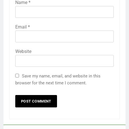
Name
*
Email
*
Website
Save my name, email, and website in this
browser for the next time I comment.