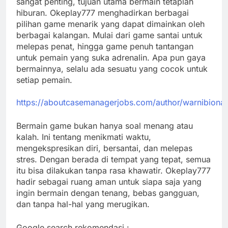
sangat penting, tujuan utama bermain tetaplah
hiburan. Okeplay777 menghadirkan berbagai
pilihan game menarik yang dapat dimainkan oleh
berbagai kalangan. Mulai dari game santai untuk
melepas penat, hingga game penuh tantangan
untuk pemain yang suka adrenalin. Apa pun gaya
bermainnya, selalu ada sesuatu yang cocok untuk
setiap pemain.
https://aboutcasemanagerjobs.com/author/warnibiona/
Bermain game bukan hanya soal menang atau
kalah. Ini tentang menikmati waktu,
mengekspresikan diri, bersantai, dan melepas
stres. Dengan berada di tempat yang tepat, semua
itu bisa dilakukan tanpa rasa khawatir. Okeplay777
hadir sebagai ruang aman untuk siapa saja yang
ingin bermain dengan tenang, bebas gangguan,
dan tanpa hal-hal yang merugikan.
Google search rekomendasi :