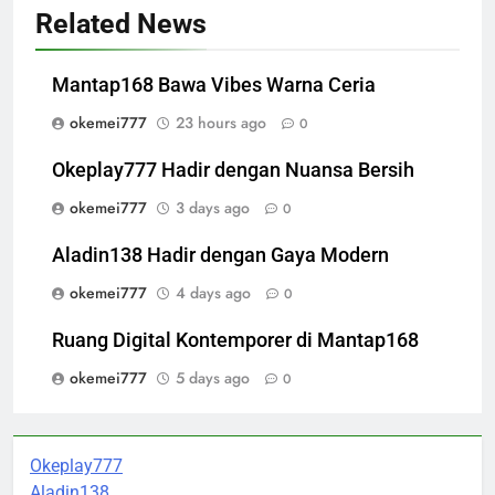
Related News
Mantap168 Bawa Vibes Warna Ceria
okemei777
23 hours ago
0
Okeplay777 Hadir dengan Nuansa Bersih
okemei777
3 days ago
0
Aladin138 Hadir dengan Gaya Modern
okemei777
4 days ago
0
Ruang Digital Kontemporer di Mantap168
okemei777
5 days ago
0
Okeplay777
Aladin138