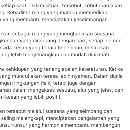
setiap saat. Dalam situasi tersebut, kebutuhan akan
ing. Kehadiran ruang yang mampu memberikan
ian yang membantu menciptakan keseimbangan.
arkan sebagai ruang yang menghadirkan suasana
ngkungan yang dirancang dengan baik, setiap elemen
 ada kesan yang terlalu berlebihan, melainkan
ang lebih menyenangkan dan mudah dinikmati.
ya kehidupan yang tenang adalah keteraturan. Ketika
 yang muncul akan terasa lebih nyaman. Dalam dunia
ngan lingkungan fisik, tetapi juga dengan
dahan dalam mengakses sesuatu, alur yang jelas, dan
 kesan yang lebih positif.
n tersebut melalui suasana yang seimbang dan
ng saling melengkapi, menciptakan pengalaman yang
ran unsur-unsur yang harmonis membantu membangun