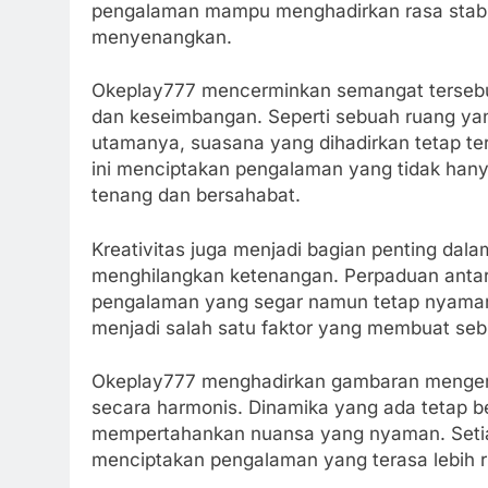
pengalaman mampu menghadirkan rasa stabil
menyenangkan.
Okeplay777 mencerminkan semangat terseb
dan keseimbangan. Seperti sebuah ruang yan
utamanya, suasana yang dihadirkan tetap te
ini menciptakan pengalaman yang tidak hanya
tenang dan bersahabat.
Kreativitas juga menjadi bagian penting d
menghilangkan ketenangan. Perpaduan anta
pengalaman yang segar namun tetap nyaman.
menjadi salah satu faktor yang membuat seb
Okeplay777 menghadirkan gambaran mengena
secara harmonis. Dinamika yang ada tetap b
mempertahankan nuansa yang nyaman. Setiap
menciptakan pengalaman yang terasa lebih 