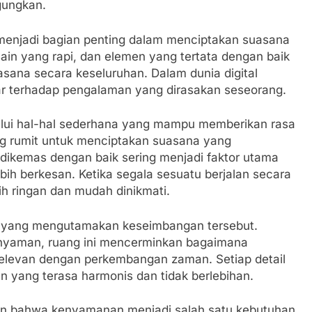
gungkan.
 menjadi bagian penting dalam menciptakan suasana
n yang rapi, dan elemen yang tertata dengan baik
sana secara keseluruhan. Dalam dunia digital
ar terhadap pengalaman yang dirasakan seseorang.
lalui hal-hal sederhana yang mampu memberikan rasa
ng rumit untuk menciptakan suasana yang
ikemas dengan baik sering menjadi faktor utama
h berkesan. Ketika segala sesuatu berjalan secara
ih ringan dan mudah dinikmati.
g yang mengutamakan keseimbangan tersebut.
nyaman, ruang ini mencerminkan bagaimana
relevan dengan perkembangan zaman. Setiap detail
yang terasa harmonis dan tidak berlebihan.
an bahwa kenyamanan menjadi salah satu kebutuhan