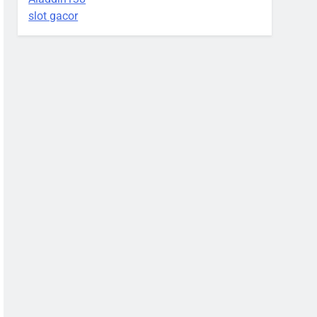
slot gacor