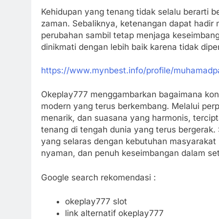
Kehidupan yang tenang tidak selalu berarti b
zaman. Sebaliknya, ketenangan dapat hadir
perubahan sambil tetap menjaga keseimbanga
dinikmati dengan lebih baik karena tidak dip
https://www.mynbest.info/profile/muhamadp
Okeplay777 menggambarkan bagaimana kons
modern yang terus berkembang. Melalui perp
menarik, dan suasana yang harmonis, terci
tenang di tengah dunia yang terus bergerak
yang selaras dengan kebutuhan masyarakat m
nyaman, dan penuh keseimbangan dalam set
Google search rekomendasi :
okeplay777 slot
link alternatif okeplay777