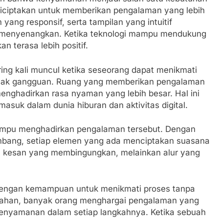
iciptakan untuk memberikan pengalaman yang lebih
ang responsif, serta tampilan yang intuitif
 menyenangkan. Ketika teknologi mampu mendukung
 terasa lebih positif.
ing kali muncul ketika seseorang dapat menikmati
nyak gangguan. Ruang yang memberikan pengalaman
nghadirkan rasa nyaman yang lebih besar. Hal ini
asuk dalam dunia hiburan dan aktivitas digital.
pu menghadirkan pengalaman tersebut. Dengan
imbang, setiap elemen yang ada menciptakan suasana
da kesan yang membingungkan, melainkan alur yang
 dengan kemampuan untuk menikmati proses tanpa
bahan, banyak orang menghargai pengalaman yang
nyamanan dalam setiap langkahnya. Ketika sebuah