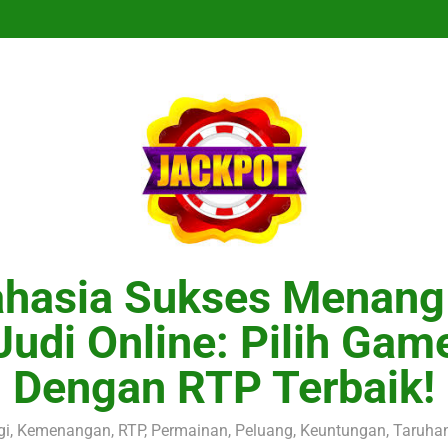
hasia Sukses Menang
Judi Online: Pilih Gam
Dengan RTP Terbaik!
gi, Kemenangan, RTP, Permainan, Peluang, Keuntungan, Taruhan