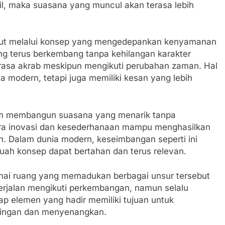
, maka suasana yang muncul akan terasa lebih
ut melalui konsep yang mengedepankan kenyamanan
g terus berkembang tanpa kehilangan karakter
rasa akrab meskipun mengikuti perubahan zaman. Hal
 modern, tetapi juga memiliki kesan yang lebih
alam membangun suasana yang menarik tanpa
ra inovasi dan kesederhanaan mampu menghasilkan
 Dalam dunia modern, keseimbangan seperti ini
uah konsep dapat bertahan dan terus relevan.
i ruang yang memadukan berbagai unsur tersebut
erjalan mengikuti perkembangan, namun selalu
 elemen yang hadir memiliki tujuan untuk
ringan dan menyenangkan.