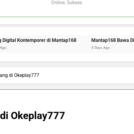
Online, Sukses.
temporer di Mantap168
Mantap168 Bawa Digital Makin 
5 Days Ago
ang di Okeplay777
 di Okeplay777