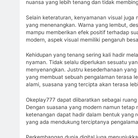
nuansa yang lebih tenang dan tidak membin
Selain keteraturan, kenyamanan visual juga
yang menenangkan. Warna yang lembut, desai
mampu memberikan efek positif terhadap sua
modern, aspek visual memiliki pengaruh bes
Kehidupan yang tenang sering kali hadir me
nyaman. Tidak selalu diperlukan sesuatu ya
menyenangkan. Justru kesederhanaan yang d
yang membuat sebuah pengalaman terasa lebi
alami, suasana yang tercipta akan terasa leb
Okeplay777 dapat diibaratkan sebagai ruan
Dengan suasana yang modern namun tetap 
ketenangan dapat hadir dalam bentuk yang 
yang ada mendukung terciptanya pengalaman 
Perkembangan dunia digital juga menunjukk