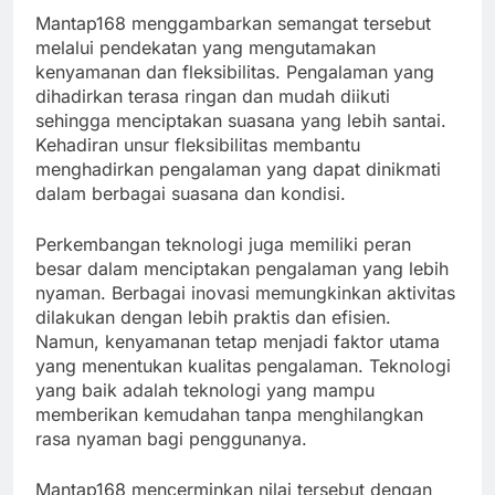
Mantap168 menggambarkan semangat tersebut
melalui pendekatan yang mengutamakan
kenyamanan dan fleksibilitas. Pengalaman yang
dihadirkan terasa ringan dan mudah diikuti
sehingga menciptakan suasana yang lebih santai.
Kehadiran unsur fleksibilitas membantu
menghadirkan pengalaman yang dapat dinikmati
dalam berbagai suasana dan kondisi.
Perkembangan teknologi juga memiliki peran
besar dalam menciptakan pengalaman yang lebih
nyaman. Berbagai inovasi memungkinkan aktivitas
dilakukan dengan lebih praktis dan efisien.
Namun, kenyamanan tetap menjadi faktor utama
yang menentukan kualitas pengalaman. Teknologi
yang baik adalah teknologi yang mampu
memberikan kemudahan tanpa menghilangkan
rasa nyaman bagi penggunanya.
Mantap168 mencerminkan nilai tersebut dengan