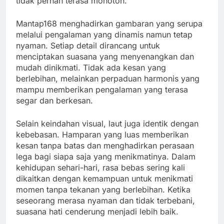
tidak pernah terasa monoton.
Mantap168 menghadirkan gambaran yang serupa
melalui pengalaman yang dinamis namun tetap
nyaman. Setiap detail dirancang untuk
menciptakan suasana yang menyenangkan dan
mudah dinikmati. Tidak ada kesan yang
berlebihan, melainkan perpaduan harmonis yang
mampu memberikan pengalaman yang terasa
segar dan berkesan.
Selain keindahan visual, laut juga identik dengan
kebebasan. Hamparan yang luas memberikan
kesan tanpa batas dan menghadirkan perasaan
lega bagi siapa saja yang menikmatinya. Dalam
kehidupan sehari-hari, rasa bebas sering kali
dikaitkan dengan kemampuan untuk menikmati
momen tanpa tekanan yang berlebihan. Ketika
seseorang merasa nyaman dan tidak terbebani,
suasana hati cenderung menjadi lebih baik.