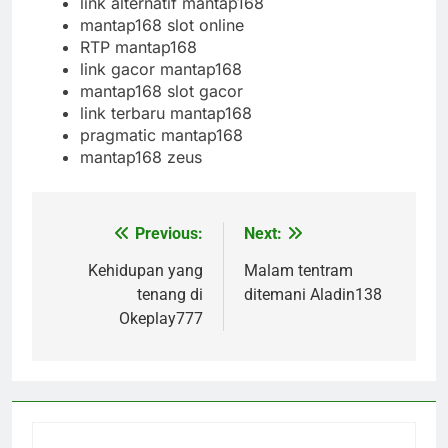
link alternatif mantap168
mantap168 slot online
RTP mantap168
link gacor mantap168
mantap168 slot gacor
link terbaru mantap168
pragmatic mantap168
mantap168 zeus
Previous:
Next:
Post
navigation
Kehidupan yang
Malam tentram
tenang di
ditemani Aladin138
Okeplay777