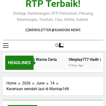
RTP Terbaik!
Strategi, Kemenangan, RTP, Permainan, Peluang,
Keuntungan, Taruhan, Tips, Online, Sukses.
NEWSLETTER
RANDOM NEWS
ap168 Bawa Vibes Warna Ceria
Okeplay777 Hadir denga
HEADLINES
utes Ago
2 Days Ago
Home
2026
June
14
Keceriaan seindah laut di Mantap168