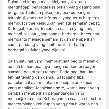
Dalam kehidupan masa kini, banyak orang
menghadapi berbagai kesibukan yang datang silih
berganti. Tuntutan pekerjaan, perkembangan
teknologi, dan arus informasi yang terus bergerak
membuat ritme kehidupan menjadi semakin cepat.
Di tengah kondisi tersebut, suasana yang ceria
menjadi sesuatu yang sangat berharga. Keceriaan
membantu menjaga semangat dan memberikan
sudut pandang yang lebih positif terhadap
berbagai aktivitas yang dijalani.
Salah satu hal yang membuat laut begitu menarik
adalah kemampuannya menghadirkan berbagai
suasana dalam satu tempat. Pada pagi hari, laut
terlihat tenang dan damai. Saat siang tiba,
pantulan cahaya matahari menciptakan kilauan
yang memikat. Menjelang sore, warna langit yang
berubah memberikan pemandangan yang
memanjakan mata. Keberagaman suasana tersebut
mencerminkan kehidupan yang penuh warna dan