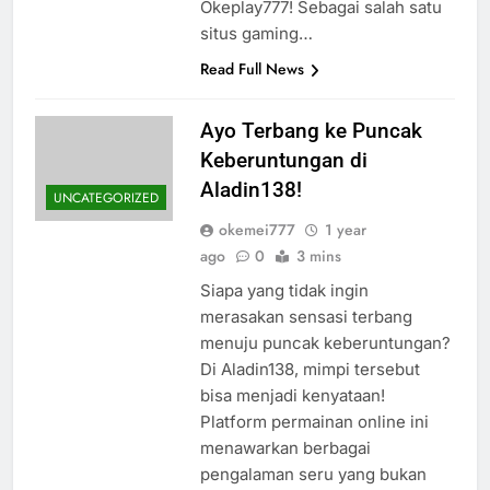
Okeplay777! Sebagai salah satu
situs gaming…
Read Full News
Ayo Terbang ke Puncak
Keberuntungan di
Aladin138!
UNCATEGORIZED
okemei777
1 year
ago
0
3 mins
Siapa yang tidak ingin
merasakan sensasi terbang
menuju puncak keberuntungan?
Di Aladin138, mimpi tersebut
bisa menjadi kenyataan!
Platform permainan online ini
menawarkan berbagai
pengalaman seru yang bukan