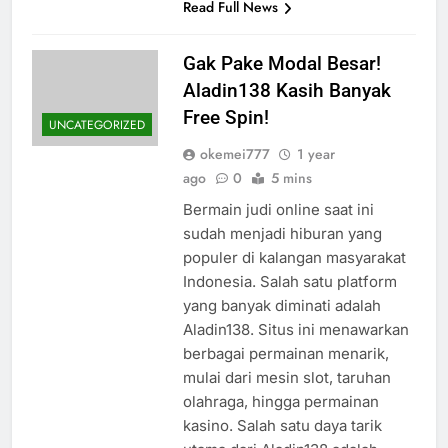
Read Full News
Gak Pake Modal Besar!
Aladin138 Kasih Banyak
Free Spin!
UNCATEGORIZED
okemei777
1 year
ago
0
5 mins
Bermain judi online saat ini
sudah menjadi hiburan yang
populer di kalangan masyarakat
Indonesia. Salah satu platform
yang banyak diminati adalah
Aladin138. Situs ini menawarkan
berbagai permainan menarik,
mulai dari mesin slot, taruhan
olahraga, hingga permainan
kasino. Salah satu daya tarik