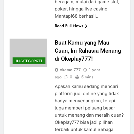
beragam, mulai dari game slot,
poker, hingga live casino,
Mantap168 berhasil…
Read Full News
Buat Kamu yang Mau
Cuan, Ini Rahasia Menang
di Okeplay777!
UNCATEGORIZED
okemei777
1 year
ago
0
5 mins
Apakah kamu sedang mencari
platform judi online yang tidak
hanya menyenangkan, tetapi
juga memberi peluang besar
untuk menang dan meraih cuan?
Okeplay777 bisa jadi pilihan
terbaik untuk kamu! Sebagai