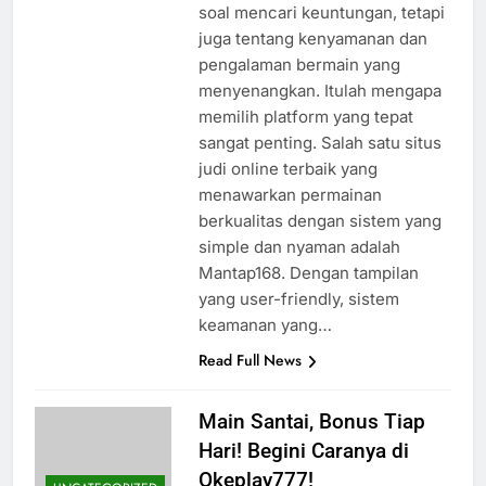
soal mencari keuntungan, tetapi
juga tentang kenyamanan dan
pengalaman bermain yang
menyenangkan. Itulah mengapa
memilih platform yang tepat
sangat penting. Salah satu situs
judi online terbaik yang
menawarkan permainan
berkualitas dengan sistem yang
simple dan nyaman adalah
Mantap168. Dengan tampilan
yang user-friendly, sistem
keamanan yang…
Read Full News
Main Santai, Bonus Tiap
Hari! Begini Caranya di
Okeplay777!