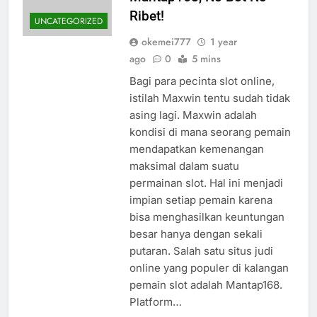
Ribet!
UNCATEGORIZED
okemei777
1 year
ago
0
5 mins
Bagi para pecinta slot online,
istilah Maxwin tentu sudah tidak
asing lagi. Maxwin adalah
kondisi di mana seorang pemain
mendapatkan kemenangan
maksimal dalam suatu
permainan slot. Hal ini menjadi
impian setiap pemain karena
bisa menghasilkan keuntungan
besar hanya dengan sekali
putaran. Salah satu situs judi
online yang populer di kalangan
pemain slot adalah Mantap168.
Platform…