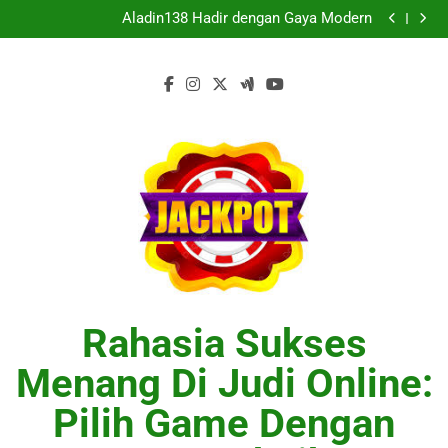
Okeplay777 Hadir dengan Nuansa Bersih
Skip
Aladin138 Hadir dengan Gaya Modern
to
Ruang Digital Kontemporer di Mantap168
Mantap168 Bawa Digital Makin Ringan
content
Okeplay777 Hadir dengan Nuansa Bersih
Aladin138 Hadir dengan Gaya Modern
Ruang Digital Kontemporer di Mantap168
Mantap168 Bawa Digital Makin Ringan
Rahasia Sukses
Menang Di Judi Online:
Pilih Game Dengan