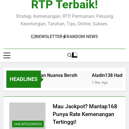
RTP Terbaik!
Strategi, Kemenangan, RTP, Permainan, Peluang,
Keuntungan, Taruhan, Tips, Online, Sukses.
NEWSLETTER
RANDOM NEWS
ay777 Hadir dengan Nuansa Bersih
Aladin138 Hadir de
HEADLINES
s Ago
1 Day Ago
Mau Jackpot? Mantap168
Punya Rate Kemenangan
Tertinggi!
UNCATEGORIZED