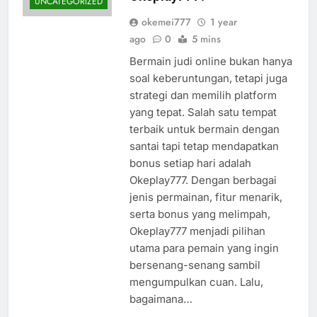
UNCATEGORIZED
okemei777
1 year
ago
0
5 mins
Bermain judi online bukan hanya
soal keberuntungan, tetapi juga
strategi dan memilih platform
yang tepat. Salah satu tempat
terbaik untuk bermain dengan
santai tapi tetap mendapatkan
bonus setiap hari adalah
Okeplay777. Dengan berbagai
jenis permainan, fitur menarik,
serta bonus yang melimpah,
Okeplay777 menjadi pilihan
utama para pemain yang ingin
bersenang-senang sambil
mengumpulkan cuan. Lalu,
bagaimana…