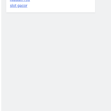
slot gacor