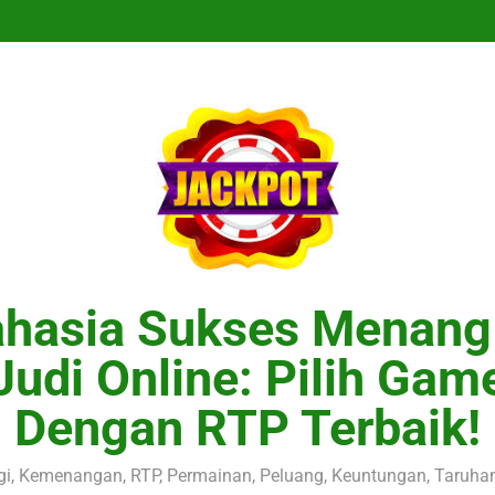
hasia Sukses Menang
Judi Online: Pilih Gam
Dengan RTP Terbaik!
gi, Kemenangan, RTP, Permainan, Peluang, Keuntungan, Taruhan