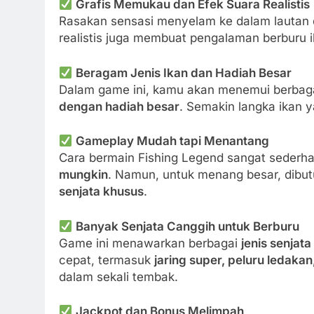
Grafis Memukau dan Efek Suara Realistis
Rasakan sensasi menyelam ke dalam lautan
realistis juga membuat pengalaman berburu ik
Beragam Jenis Ikan dan Hadiah Besar
Dalam game ini, kamu akan menemui berbagai 
dengan hadiah besar
. Semakin langka ikan 
Gameplay Mudah tapi Menantang
Cara bermain Fishing Legend sangat sederh
mungkin
. Namun, untuk menang besar, dibu
senjata khusus
.
Banyak Senjata Canggih untuk Berburu
Game ini menawarkan berbagai
jenis senjata
cepat, termasuk
jaring super, peluru ledaka
dalam sekali tembak.
Jackpot dan Bonus Melimpah