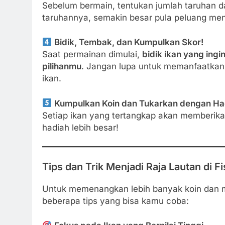
Sebelum bermain, tentukan jumlah taruhan d
taruhannya, semakin besar pula peluang men
Bidik, Tembak, dan Kumpulkan Skor!
Saat permainan dimulai,
bidik ikan yang ing
pilihanmu
. Jangan lupa untuk memanfaatka
ikan.
Kumpulkan Koin dan Tukarkan dengan Ha
Setiap ikan yang tertangkap akan memberik
hadiah lebih besar!
Tips dan Trik Menjadi Raja Lautan di F
Untuk memenangkan lebih banyak koin dan 
beberapa tips yang bisa kamu coba: