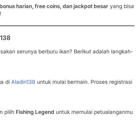
bonus harian, free coins, dan jackpot besar
yang bisa
!
n138
sakan serunya berburu ikan? Berikut adalah langkah-
ga di
Aladin138
untuk mulai bermain. Proses registrasi
 pilih
Fishing Legend
untuk memulai petualanganmu