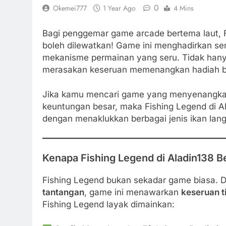
0
Okemei777
1 Year Ago
4 Mins
Bagi penggemar game arcade bertema laut, 
boleh dilewatkan! Game ini menghadirkan se
mekanisme permainan yang seru. Tidak hany
merasakan keseruan memenangkan hadiah bes
Jika kamu mencari game yang menyenangkan
keuntungan besar, maka Fishing Legend di A
dengan menaklukkan berbagai jenis ikan lang
Kenapa Fishing Legend di Aladin138 B
Fishing Legend bukan sekadar game biasa.
tantangan
, game ini menawarkan
keseruan t
Fishing Legend layak dimainkan: